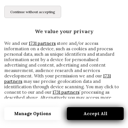
Continue without accepting
We value your privacy
We and our
1731 partners
store and/or access
information on a device, such as cookies and process
personal data, such as unique identifiers and standard
information sent by a device for personalised
advertising and content, advertising and content
measurement, audience research and services
development. With your permission we and our
1731
partners
may use precise geolocation data and
identification through device scanning. You may click to
consent to our and our
1731 partners
’ processing as
described above. Alternatively you may access more
LIONE, IL PRESIDENTE AULAS FA MEA
detailed information and change your preferences
CULPA: «CHE ERRORE CEDERE KALULU»
before consenting or to refuse consenting. Please note
Manage Options
Accept All
that some processing of your personal data may not
written by
Redazione Cronache
require your consent, but you have a right to object to
7 Luglio 2020
such processing. Your preferences will apply to this