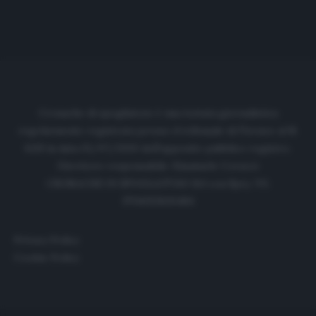
Cronache di spogliatoio è una testata giornalistica
regolarmente registrata presso il tribunale di Firenze al N.
6119 in data 01/07/2020 dell'apposito pubblico registro.
Direttore responsabile: Emanuele Corazzi
CRONACHE DI SPOGLIATOIO Srl con SpA/ P.I.
IT06933610484
Privacy Policy
Cookie Policy