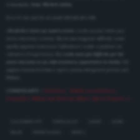
transalpini,
Jean-Michel Aulas.
Ecco le sue parole ai canali ufficiali del club.
«
Perderlo è stato un nostro errore
: credo avesse tutto per
avere successo a Lione. Ma in una stagione difficile come
quella appena trascorsa, l’allenatore tende a puntare su
calciatori d’esperienza. Ma
credo sarà più difficile per lui
avere successo in un club straniero, soprattutto in Italia
. Gli
auguro buona fortuna e spero possa integrarsi presto nel
Milan».
CONSIGLIATO
–
Esclusiva – Kalulu raccontato a
Cronache: «Milan, hai fatto un affare. Qui in Francia…»
CALCIOMERCATO
FANTACALCIO
LIGUE1
LIONE
MILAN
PIERRE KALULU
SERIE A