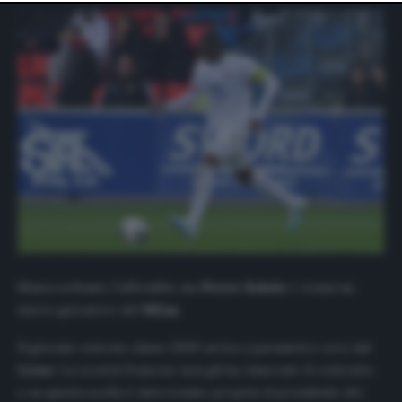
website only. You can change your preferences or
withdraw your consent at any time by returning to this
site and clicking the
privacy policy
button at the bottom
of the webpage.
Manca soltanto l’ufficialità, ma
Pierre Kalulu
è ormai un
nuovo giocatore del
Milan
.
Il giovane esterno classe 2000 arriva a parametro zero dal
Lione
. La società francese non gli ha rinnovato il contratto
e su questa scelta è intervenuto proprio il presidente dei