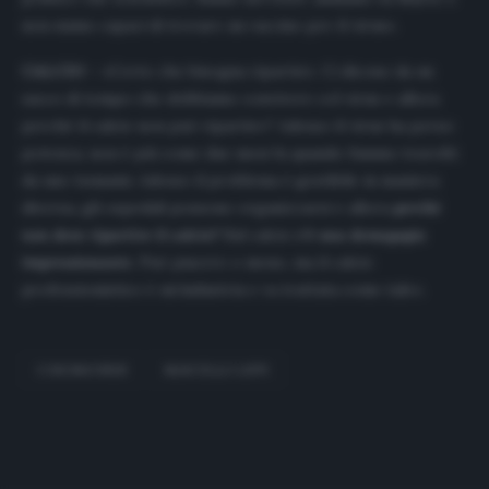
non siamo capaci di trovare un vaccino per il virus».
CALCIO
– «Certo che bisogna ripartire. Ci dicono da un
sacco di tempo che dobbiamo convivere col virus e allora
perché il calcio non può ripartire? Adesso il virus ha perso
potenza, non è più come due mesi fa quando fummo travolti
da uno tsunami. Adesso il problema è gestibile in maniera
diversa, gli ospedali possono organizzarsi e allora
perché
non deve ripartire il calcio?
Sul calcio
c’è una demagogia
impressionante
. Può piacere o meno, ma il calcio
professionistico è un’industria e va trattata come tale».
CORONAVIRUS
MARCELLO LIPPI