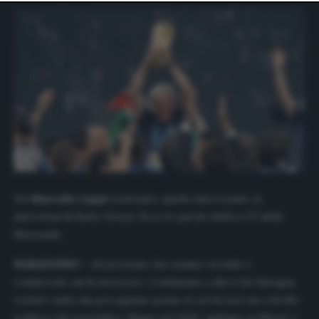
website only. You can change your preferences or
withdraw your consent at any time by returning to this
site and clicking the
privacy policy
button at the bottom
of the webpage.
Un
Marcello Lippi
scatenato, quello intervenuto ai
microfoni di
Radio Deejay
. Ecco le parole dell’ex CT della
Nazionale.
PARADOSSO
– «Il presente che stiamo vivendo è
vomitevole, mi fa incazzare. Continuano a dirci che bisogna
restare uniti, ma poi ognuno pensa ai cavoli suoi sia a livello
politico che scientifico. Siamo nel 2020, andiamo su Marte e