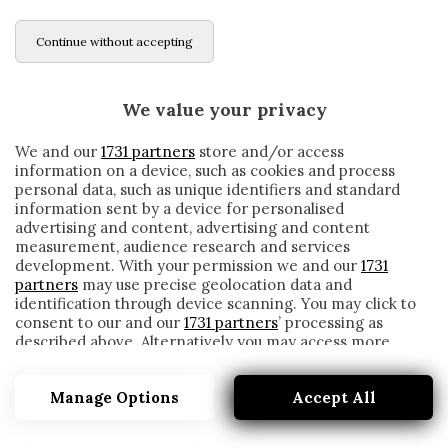
Continue without accepting
We value your privacy
We and our
1731 partners
store and/or access
information on a device, such as cookies and process
personal data, such as unique identifiers and standard
information sent by a device for personalised
advertising and content, advertising and content
measurement, audience research and services
development. With your permission we and our
1731
partners
may use precise geolocation data and
identification through device scanning. You may click to
consent to our and our
1731 partners
’ processing as
described above. Alternatively you may access more
LIPPI: «IL CALCIO DEVE RIPARTIRE. C’È UNA
detailed information and change your preferences
DEMAGOGIA IMPRESSIONANTE»
before consenting or to refuse consenting. Please note
Manage Options
Accept All
that some processing of your personal data may not
written by
Redazione Cronache
require your consent, but you have a right to object to
16 Maggio 2020
such processing. Your preferences will apply to this