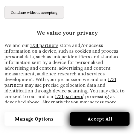
Continue without accepting
We value your privacy
We and our
1731 partners
store and/or access
information on a device, such as cookies and process
personal data, such as unique identifiers and standard
information sent by a device for personalised
advertising and content, advertising and content
measurement, audience research and services
development. With your permission we and our
1731
partners
may use precise geolocation data and
identification through device scanning. You may click to
consent to our and our
1731 partners
’ processing as
described above. Alternatively you may access more
LO SCIVOLONE DI CAVANI SUI SOCIAL: ORA
detailed information and change your preferences
RISCHIA UNA MULTA DALLA FA
before consenting or to refuse consenting. Please note
Manage Options
Accept All
that some processing of your personal data may not
written by
Redazione Cronache
require your consent, but you have a right to object to
30 Novembre 2020
such processing. Your preferences will apply to this