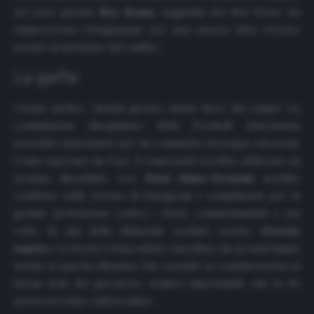
nel post partita
Roy Keane
, leggenda dei
Red Devils
, ha
rimproverato l’uruguayano per non essersi fatto trovare
pronto al momento del cambio.
La gaffe
Cavani, inoltre, rischia grosso anche fuori dal campo. La
commissione disciplinare della Football Association
potrebbe sanzionarlo per un commento di troppo sui social.
Come riportato da
Goal
, il centravanti avrebbe utilizzato un
termine discutibile. L’ex
Paris Saint-Germain
avrebbe
condiviso sulle stories di Instagram i complimenti per la
grande prestazione contro i
Sants
, commentandoli a sua
volta. In una delle didascalie avrebbe scritto «
Gracias
negrito
». La storia è stata subito cancellata, ma in tanti hanno
notato la parola offensiva. Pur tenendo in considerazione la
buona fede del giocatore, sembra improbabile che la FA
possa sorvolare sull’accaduto.