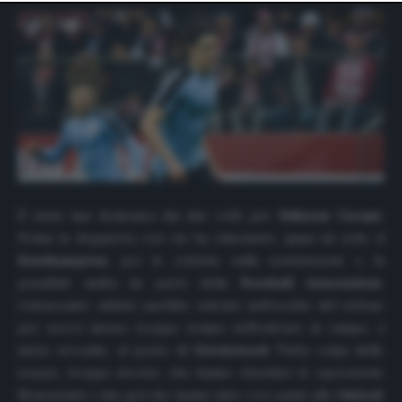
website only. You can change your preferences or
withdraw your consent at any time by returning to this
site and clicking the
privacy policy
button at the bottom
of the webpage.
È stata una domenica dai due volti per
Edinson Cavani
.
Prima la doppietta con cui ha rimontato, quasi da solo, il
Southampton
, poi le critiche sulla sostituzione e la
possibile multa da parte della
Football Association
.
L’attaccante, infatti, sarebbe entrato nell’occhio del ciclone
per averci messo troppo tempo nell’entrare in campo, a
inizio secondo, al posto di
Greenwood
. Tutta colpa delle
scarpe, troppo strette, che hanno ritardato le operazioni.
Nonostante i due gol che hanno dato i tre punti allo
United
,