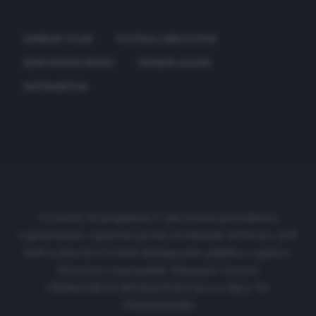
EDINSON CAVANI
FOOTBALL ASSOCIATION
MANCHESTER UNITED
PREMIER LEAGUE
SOUTHAMPTON
Cronache di spogliatoio è una testata giornalistica
regolarmente registrata presso il tribunale di Firenze al N.
6119 in data 01/07/2020 dell'apposito pubblico registro.
Direttore responsabile: Emanuele Corazzi
CRONACHE DI SPOGLIATOIO Srl con SpA/ P.I.
IT06933610484