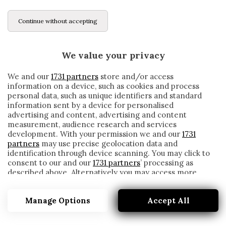
Continue without accepting
We value your privacy
We and our
1731 partners
store and/or access
information on a device, such as cookies and process
personal data, such as unique identifiers and standard
information sent by a device for personalised
advertising and content, advertising and content
LODI-MESSINA, TUTTO FATTO: C’È
measurement, audience research and services
L’ANNUNCIO – VIDEO
development. With your permission we and our
1731
written by
Redazione Cronache
partners
may use precise geolocation data and
21 Gennaio 2021
identification through device scanning. You may click to
consent to our and our
1731 partners
’ processing as
described above. Alternatively you may access more
detailed information and change your preferences
before consenting or to refuse consenting. Please note
Secondo quanto riportato da
cornermessina.it
, il
Messina
Manage Options
Accept All
that some processing of your personal data may not
require your consent, but you have a right to object to
sarebbe molto vicino ad un acquisto utile per il
such processing. Your preferences will apply to this
centrocampo
. Il profilo individuato è quello di
Francesco