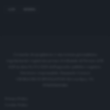
LODI
MESSINA
Cronache di spogliatoio è una testata giornalistica
regolarmente registrata presso il tribunale di Firenze al N.
6119 in data 01/07/2020 dell'apposito pubblico registro.
Direttore responsabile: Emanuele Corazzi
CRONACHE DI SPOGLIATOIO Srl con SpA/ P.I.
IT06933610484
Privacy Policy
Cookie Policy