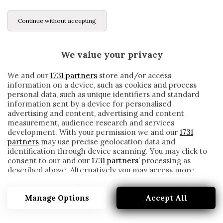
Continue without accepting
We value your privacy
We and our
1731 partners
store and/or access
information on a device, such as cookies and process
personal data, such as unique identifiers and standard
information sent by a device for personalised
advertising and content, advertising and content
measurement, audience research and services
development. With your permission we and our
1731
partners
may use precise geolocation data and
identification through device scanning. You may click to
consent to our and our
1731 partners
’ processing as
described above. Alternatively you may access more
L’ULTIMA CHANCE DI GIAMPAOLO: SOLO
detailed information and change your preferences
UNA VITTORIA PUÒ EVITARE L’ESONERO
before consenting or to refuse consenting. Please note
Manage Options
Accept All
that some processing of your personal data may not
written by
Redazione Cronache
require your consent, but you have a right to object to
16 Gennaio 2021
such processing. Your preferences will apply to this