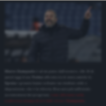
website only. You can change your preferences or
withdraw your consent at any time by returning to this
site and clicking the
privacy policy
button at the bottom
of the webpage.
Marco Giampaolo
è ad un passo dall’esonero. Alle 18 di
quest’oggi il suo
Torino
affronta tra le mura amiche lo
Spezia
: i granata hanno soltanto un risultato utile a
disposizione, che è la vittoria. Non sarà più sufficiente
accontentarsi dei progressi,
come affermato nella
conferenza stampa di ieri dallo stesso
Giampaolo
.