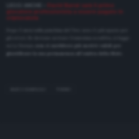
LEGGI ANCHE –
David Barral sarà il primo
giocatore professionista a essere pagato in
criptovaluta
Dopo 5 mesi sulla panchina del
Toro
, non c’è più spazio per
gli errori. Se dovesse arrivare l’ennesima sconfitta, si legge
su
La Stampa
,
non ci sarebbero più motivi validi per
giustificare la sua permanenza all’ombra della Mole.
MARCO GIAMPAOLO
TORINO