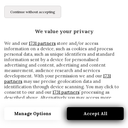
Continue without accepting
We value your privacy
We and our
1731 partners
store and/or access
information on a device, such as cookies and process
personal data, such as unique identifiers and standard
information sent by a device for personalised
advertising and content, advertising and content
measurement, audience research and services
development. With your permission we and our
1731
partners
may use precise geolocation data and
identification through device scanning. You may click to
consent to our and our
1731 partners
’ processing as
described above. Alternatively you may access more
MICALETTO, DA ROMA AGLI USA: «IL
detailed information and change your preferences
COLLEGE, MIAMI E IL SOGNO MLS»
before consenting or to refuse consenting. Please note
Manage Options
Accept All
that some processing of your personal data may not
written by
Redazione Cronache
require your consent, but you have a right to object to
12 Aprile 2022
such processing. Your preferences will apply to this