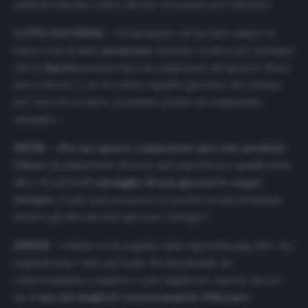
punti in rimonta contro dirette avversarie per salvarsi.»
LOTTA SALVEZZA
– «Al momento chi ha fatto saltare il
banco sono le
neo-promosse
, nessuno credeva per esempio
che lo
Spezia
potesse fare un campionato del genere. Sono
duri a morire, e se si vedono squadre gloriose che lottano
per non retrocedere, possiamo parlare di campionato
anomalo.»
INTER
– «
Per me questo campionato può solo perderlo
l’Inter
, ha dimostrato di avere più esperienza e qualità delle
altre. In più ha
il vantaggio di non giocare le coppe
europee
, Conte può preparare le partite in una settimana
mentre gli altri devono sprecare energie.»
KESSIÉ
– «Anche se ha segnato tanti rigori bisogna dire che
segnarli non è mai così facile. Sta diventando un
centrocampista completo e può migliorare ancora, ma per
me
è uno dei migliori centrocampisti d’Europa
.»