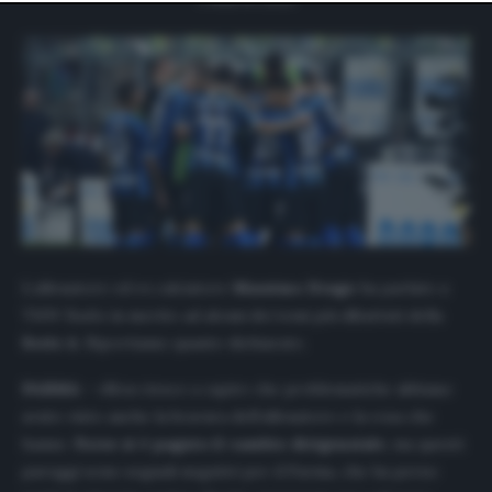
website only. You can change your preferences or
withdraw your consent at any time by returning to this
site and clicking the
privacy policy
button at the bottom
of the webpage.
L’allenatore ed ex calciatore
Massimo Drago
ha parlato a
TMW Radio
in merito ad alcuni dei temi più dibattuti della
Serie A
. Riportiamo quanto dichiarato.
PARMA
– «
Non riesco a capire che problematiche abbiano
avuto visto anche la bravura dell’allenatore e la rosa che
hanno.
Forse si è pagato il cambio dirigenziale
, ma questi
pareggi sono segnali negativi per il Parma, che ha perso