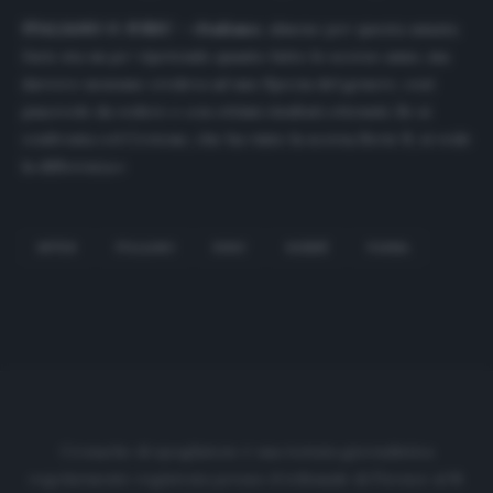
ITALIANO O JURIC
– «
Italiano
, almeno per questa annata.
Juric sta un po’ ripetendo quanto fatto lo scorso anno, ma
davvero nessuno credeva ad uno Spezia del genere, così
piacevole da vedere e con ottimi risultati ottenuti. Se si
confronta col Crotone, che ha vinto la scorsa Serie B, si vede
la differenza.»
INTER
ITALIANO
JURIC
KESSIÉ
PARMA
Cronache di spogliatoio è una testata giornalistica
regolarmente registrata presso il tribunale di Firenze al N.