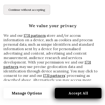
Continue without accepting
We value your privacy
We and our
1731 partners
store and/or access
information on a device, such as cookies and process
personal data, such as unique identifiers and standard
information sent by a device for personalised
advertising and content, advertising and content
measurement, audience research and services
development. With your permission we and our
1731
partners
may use precise geolocation data and
identification through device scanning. You may click to
consent to our and our
1731 partners
’ processing as
described above. Alternatively you may access more
MASSIMO DRAGO: «QUESTO CAMPIONATO
detailed information and change your preferences
PUÒ SOLO PERDERLO L’INTER. TRA
before consenting or to refuse consenting. Please note
ITALIANO E JURIC…»
Manage Options
Accept All
that some processing of your personal data may not
require your consent, but you have a right to object to
written by
Redazione Cronache
such processing. Your preferences will apply to this
1 Marzo 2021