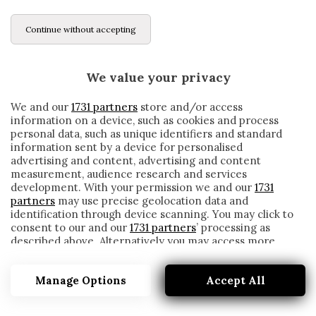
Continue without accepting
We value your privacy
We and our
1731 partners
store and/or access
information on a device, such as cookies and process
personal data, such as unique identifiers and standard
information sent by a device for personalised
advertising and content, advertising and content
measurement, audience research and services
development. With your permission we and our
1731
partners
may use precise geolocation data and
identification through device scanning. You may click to
consent to our and our
1731 partners
’ processing as
described above. Alternatively you may access more
INFANZIA TOSTA, PRESENTE DA STAR:
detailed information and change your preferences
MICHAIL ANTONIO È LA STORIA DEL WEST
before consenting or to refuse consenting. Please note
HAM
Manage Options
Accept All
that some processing of your personal data may not
require your consent, but you have a right to object to
written by
Francesco Pietrella
such processing. Your preferences will apply to this
4 Gennaio 2022