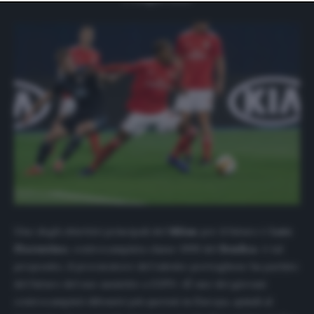
website only. You can change your preferences or
withdraw your consent at any time by returning to this
site and clicking the
privacy policy
button at the bottom
of the webpage.
Uno degli obiettivi principali del
Milan
per il futuro è
Luis
Florentino
, centrocampista classe 1999 del
Benfica
. A tal
proposito, il procuratore del talento portoghese ha parlato
del futuro del suo assistito a
ESPN
: «È uno dei giovani
centrocampisti difensivi più quotati in Europa, quindi al