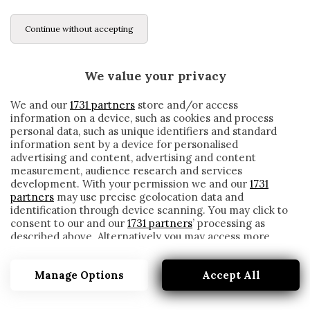
Continue without accepting
We value your privacy
We and our
1731 partners
store and/or access
information on a device, such as cookies and process
personal data, such as unique identifiers and standard
information sent by a device for personalised
advertising and content, advertising and content
measurement, audience research and services
development. With your permission we and our
1731
partners
may use precise geolocation data and
identification through device scanning. You may click to
consent to our and our
1731 partners
’ processing as
described above. Alternatively you may access more
MILAN, AG. FLORENTINO: «C’È MOLTA
detailed information and change your preferences
CONCORRENZA DA INGHILTERRA,
before consenting or to refuse consenting. Please note
GERMANIA E SPAGNA»
Manage Options
Accept All
that some processing of your personal data may not
require your consent, but you have a right to object to
written by
Redazione Cronache
such processing. Your preferences will apply to this
5 Giugno 2020