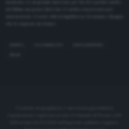
momento c’è un grande interesse per lui. Si è parlato molto
del Milan, ma posso dirti che c’è molta concorrenza per
assicurarselo. Ci sono club in Inghilterra, Germania e Spagna
che lo seguono da vicino».
BENFICA
CALCIOMERCATO
LUIS FLORENTINO
MILAN
Cronache di spogliatoio è una testata giornalistica
regolarmente registrata presso il tribunale di Firenze al N.
6119 in data 01/07/2020 dell'apposito pubblico registro.