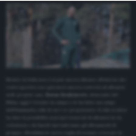
website only. You can change your preferences or
withdraw your consent at any time by returning to this
site and clicking the
privacy policy
button at the bottom
of the webpage.
Mentre in Italia non ci si può ancora allenare all’interno dei
centri sportivi con i giocatori ancora costretti ad allenarsi
nelle proprie case,
Zlatan Ibrahimovic
, attaccante del
Milan, oggi è tornato in campo e lo ha fatto sui campi
dell’Hammarby, club di cui è co-proprietario. Il club svedese
ha dato la possibilità ai propri tesserati di allenarsi in via
volontaria e da lunedì riprenderanno gli allenamenti di
gruppo. «Ibrahimovic aveva voglia di tornare a toccare la