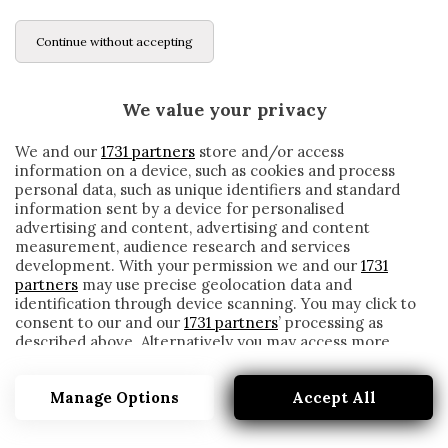
Continue without accepting
We value your privacy
We and our
1731 partners
store and/or access
information on a device, such as cookies and process
personal data, such as unique identifiers and standard
information sent by a device for personalised
advertising and content, advertising and content
measurement, audience research and services
development. With your permission we and our
1731
partners
may use precise geolocation data and
identification through device scanning. You may click to
consent to our and our
1731 partners
’ processing as
described above. Alternatively you may access more
MILAN, IBRAHIMOVIC SI ALLENA CON
detailed information and change your preferences
L’HAMMARBY IN SVEZIA (FOTO)
before consenting or to refuse consenting. Please note
Manage Options
Accept All
that some processing of your personal data may not
written by
Redazione Cronache
require your consent, but you have a right to object to
9 Aprile 2020
such processing. Your preferences will apply to this