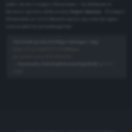
palla e da noi è sempre il benvenuto – ha dichiarato il
direttore sportivo della società
Jesper Jansson
– È sempre
il benvenuto se vorrà allenarsi ancora, ma resta da capire
cosa accadrà nei prossimi giorni».
Fint besök på den frivilliga träningen i dag:
https://t.co/nq9OCF7rDQ
#Bajen
pic.twitter.com/9OUa9zGr5S
— Hammarby Fotboll (@Hammarbyfotboll)
April 9,
2020