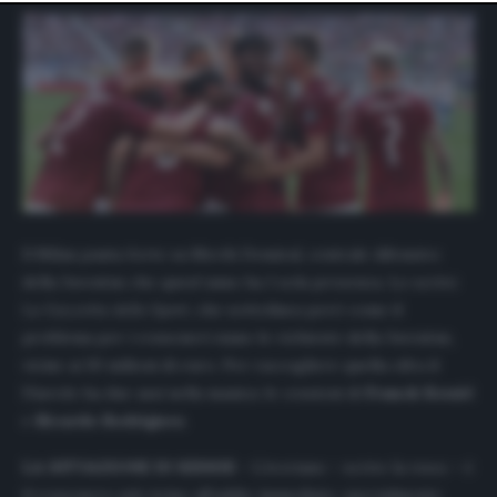
website only. You can change your preferences or
withdraw your consent at any time by returning to this
site and clicking the
privacy policy
button at the bottom
of the webpage.
Il Milan punta forte su Merih Demiral, centrale difensivo
della Juventus che quest’anno ha 1 sola presenza. Lo scrive
La Gazzetta dello Sport
, che sottolinea però come il
problema per i rossoneri siano le richieste della Juventus,
vicine ai 30 milioni di euro. Per raccogliere quella cifra il
Diavolo ha due assi nella manica: le cessioni di
Franck Kessié
e
Ricardo Rodriguez
.
LA SITUAZIONE DI KESSIE
– L’ivoriano – scrive la
rosea
– è
il rossonero più vicino all’addio immediato, specialmente