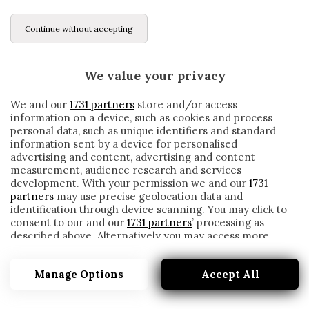
Continue without accepting
We value your privacy
We and our
1731 partners
store and/or access
information on a device, such as cookies and process
personal data, such as unique identifiers and standard
information sent by a device for personalised
advertising and content, advertising and content
measurement, audience research and services
development. With your permission we and our
1731
partners
may use precise geolocation data and
identification through device scanning. You may click to
consent to our and our
1731 partners
’ processing as
described above. Alternatively you may access more
MILAN, KESSIE E RODRIGUEZ LE CHIAVI
detailed information and change your preferences
PER ARRIVARE A DEMIRAL
before consenting or to refuse consenting. Please note
Manage Options
Accept All
that some processing of your personal data may not
written by
Redazione Cronache
require your consent, but you have a right to object to
17 Novembre 2019
such processing. Your preferences will apply to this