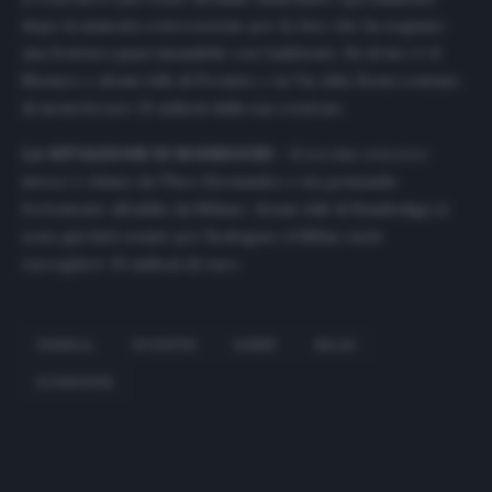
dopo la mancata convocazione per la Juve che ha segnato
una frattura quasi insanabile con l’ambiente. Su di lui c’è il
Monaco e alcuni club di Premier, e in Via Aldo Rossi contano
di monetizzare 25 milioni dalla sua cessione.
LA SITUAZIONE DI RODRIGUEZ –
Il terzino svizzero
invece è chiuso da Theo Hernandez e sta pensando
fortemente all’addio da Milano. Alcuni club di Bundesliga si
sono già fatti avanti: per Rodriguez il Milan vuole
raccogliere 10 milioni di euro.
DEMIRAL
JUVENTUS
KESSIÉ
MILAN
RODRIGUEZ