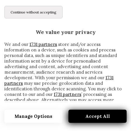
Continue without accepting
We value your privacy
We and our
1731 partners
store and/or access
information on a device, such as cookies and process
personal data, such as unique identifiers and standard
information sent by a device for personalised
advertising and content, advertising and content
measurement, audience research and services
development. With your permission we and our
1731
partners
may use precise geolocation data and
identification through device scanning. You may click to
consent to our and our
1731 partners
’ processing as
described above. Alternatively you may access more
MILAN, SI PRESENTANO BEGOVIC E KJAER:
detailed information and change your preferences
«UN ORGOGLIO ESSERE QUI»
before consenting or to refuse consenting. Please note
Manage Options
Accept All
that some processing of your personal data may not
written by
Redazione Cronache
require your consent, but you have a right to object to
16 Gennaio 2020
such processing. Your preferences will apply to this