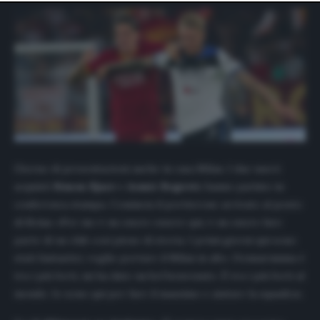
website only. You can change your preferences or
withdraw your consent at any time by returning to this
site and clicking the
privacy policy
button at the bottom
of the webpage.
Giorno di presentazioni anche in casa Milan. I due nuovi
acquisti
Simon Kjaer
e
Asmir Begovic
hanno parlato in
conferenza stampa. Comincia il portierone arrivato al posto
di Reina: «Per me è un onore essere qui, è un onore fare
parte di un club così pieno di storia. I primi giorni qui sono
stati fantastici, voglio portare il Milan in alto. Donnarumma è
tra i più forti, mi ha dato un bel benvenuto. È tra i più forti al
mondo. Io sono qui per fare il massimo e aiutare la squadra».