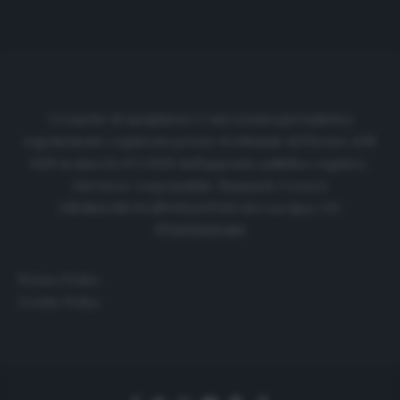
Cronache di spogliatoio è una testata giornalistica
regolarmente registrata presso il tribunale di Firenze al N.
6119 in data 01/07/2020 dell'apposito pubblico registro.
Direttore responsabile: Emanuele Corazzi
CRONACHE DI SPOGLIATOIO Srl con SpA/ P.I.
IT06933610484
Privacy Policy
Cookie Policy