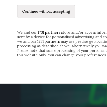
LE LETTERE
DUBBI INTERIORI | ALEXIS
Continue without accepting
HOMEPAGE
CHI SIAMO
LETTERE
APPRO
We and our
1731 partners
store and/or access inform
sent by a device for personalised advertising and 
we and our
1731 partners
may use precise geolocatio
processing as described above. Alternatively you m
Please note that some processing of your personal da
this website only. You can change your preferences 
of the webpage.