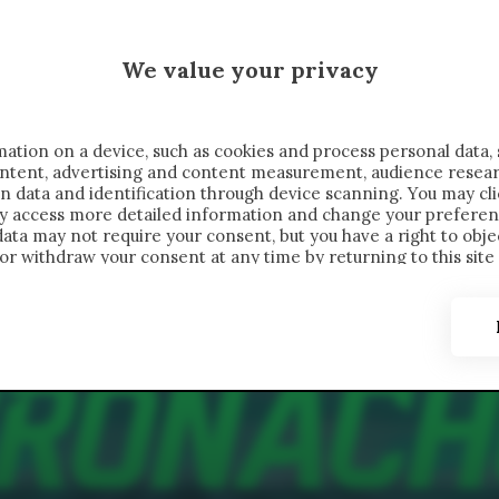
 SAELEMAEKERS X CRONACHE
We value your privacy
FONDIMENTI
REPORTAGE
SALVATO NELLE NOTE
C
ation on a device, such as cookies and process personal data, 
content, advertising and content measurement, audience resea
n data and identification through device scanning. You may cl
ay access more detailed information and change your preferen
ta may not require your consent, but you have a right to objec
or withdraw your consent at any time by returning to this site