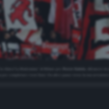
 la clinica”La Madonnina” di Milano per
Pierre Kalulu
, difensore in
per completare i test fisici. Un altro passo verso la sua avventura