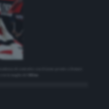
 scadenza di contratto con il Lione pronto a firmare
 con la maglia del
Milan
.