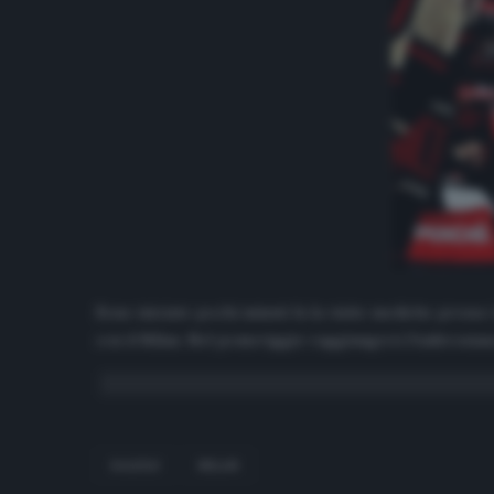
Sono iniziate pochi minuti fa la visite mediche presso
con il Milan. Nel pomeriggio raggiungerà l’Ambrosiana 
KALULU
MILAN