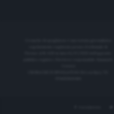
Cronache di spogliatoio è una testata giornalistica
regolarmente registrata presso il tribunale di
Firenze al N. 6119 in data 01/07/2020 dell'apposito
pubblico registro. Direttore responsabile: Emanuele
Corazzi
CRONACHE DI SPOGLIATOIO Srl con SpA/ P.I.
IT06933610484
FACEBOOK