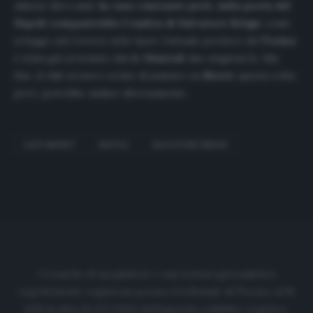
almeno dieci anni.
In caso contrario però, sulla porta del
Napoli comparirebbe l’ombra di Salvatore Sirigu
: come
si legge sul
Corriere dello Sport,
l’attuale portiere del
Torino
è stata già avvicinato dal ds
Giuntoli
due stagioni fa. Alla
fine, il club azzurro scelse di puntare su
Meret
: questa volta
però, potrebbe andare diversamente.
ALEX MERET
NAPOLI
SALVATORE SIRIGU
Cronache di spogliatoio è una testata giornalistica
regolarmente registrata presso il tribunale di Firenze al N.
6119 in data 01/07/2020 dell'apposito pubblico registro.