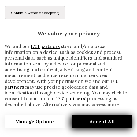
Continue without accepting
We value your privacy
We and our
1731 partners
store and/or access
information on a device, such as cookies and process
personal data, such as unique identifiers and standard
information sent by a device for personalised
advertising and content, advertising and content
measurement, audience research and services
development. With your permission we and our
1731
partners
may use precise geolocation data and
identification through device scanning. You may click to
consent to our and our
1731 partners
’ processing as
described above. Alternatively you may access more
NAPOLI, I DUBBI SU MERET:
detailed information and change your preferences
ALL’ORIZZONTE C’È SIRIGU
before consenting or to refuse consenting. Please note
Manage Options
Accept All
that some processing of your personal data may not
written by
Redazione Cronache
require your consent, but you have a right to object to
30 Marzo 2020
such processing. Your preferences will apply to this