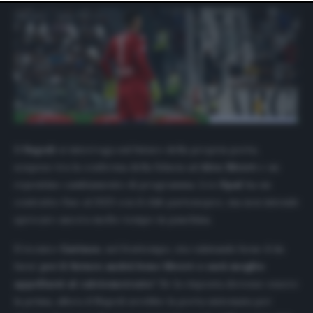
website only. You can change your preferences or
withdraw your consent at any time by returning to this
site and clicking the
privacy policy
button at the bottom
of the webpage.
Il
Napoli
si interroga sul futuro della propria porta,
sospeso tra la conferma della fiducia ad
Alex Meret
e un
repentino cambiamento di programma. L’ex
Spal
ha un
contratto fino al 2023 con il club partenopeo, ma non intende
sprecare ancora molto tempo in panchina.
Il tecnico
Gattuso
, nel frattempo, sta valutando bene il da
farsi:
per il futuro andrà bene Meret o sarà meglio
appellarsi al calciomercato
? Se la risposta dovesse essere
la prima, allora il Napoli avrebbe la porta sistemata per