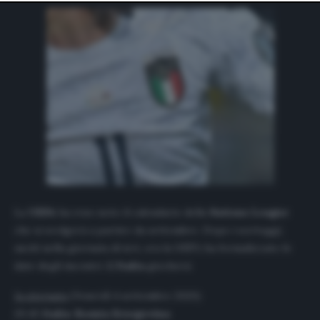
website only. You can change your preferences or
withdraw your consent at any time by returning to this
site and clicking the
privacy policy
button at the bottom
of the webpage.
La
UEFA
ha reso noto il calendario della
Nations
League
che si svolgerà a partire da settembre. Dopo i sorteggi,
usciti nella giornata di ieri, ora la UEFA ha formalizzato le
date degli incontri.
L’Italia
giocherà:
1a giornata
(Venerdì 4 settembre 2020)
20.45
Italia-Bosnia Erzegovina