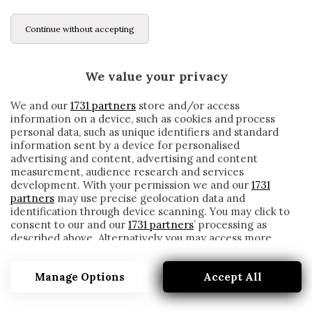
Continue without accepting
We value your privacy
We and our
1731 partners
store and/or access
information on a device, such as cookies and process
personal data, such as unique identifiers and standard
information sent by a device for personalised
advertising and content, advertising and content
measurement, audience research and services
development. With your permission we and our
1731
partners
may use precise geolocation data and
identification through device scanning. You may click to
consent to our and our
1731 partners
’ processing as
described above. Alternatively you may access more
NATIONS LEAGUE, IL CALENDARIO
detailed information and change your preferences
DELL’ITALIA. SI PARTE A SETTEMBRE
before consenting or to refuse consenting. Please note
Manage Options
Accept All
that some processing of your personal data may not
written by
Redazione Cronache
require your consent, but you have a right to object to
4 Marzo 2020
such processing. Your preferences will apply to this