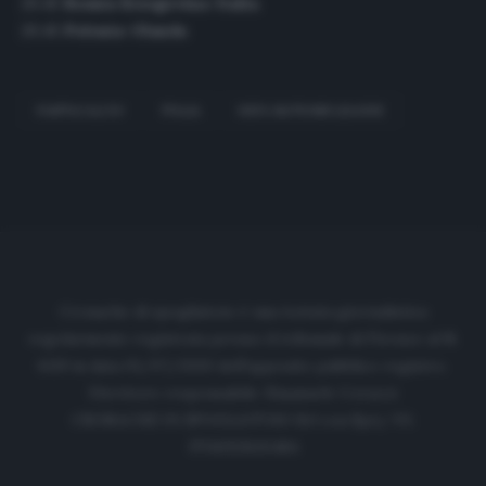
20.45
Bosnia Erzegovina-Italia
20.45
Polonia-Olanda
FANTACALCIO
ITALIA
UEFA NATIONS LEAGUE
Cronache di spogliatoio è una testata giornalistica
regolarmente registrata presso il tribunale di Firenze al N.
6119 in data 01/07/2020 dell'apposito pubblico registro.
Direttore responsabile: Emanuele Corazzi
CRONACHE DI SPOGLIATOIO Srl con SpA/ P.I.
IT06933610484