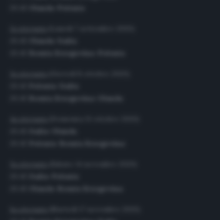
20.45
Olanda-Polonia
2a giornata
(Lunedì 7 settembre 2020)
20.45
Olanda-Italia
20.45
Bosnia Erzegovina-Polonia
3a giornata
(Giovedì 8 ottobre 2020)
20.45
Polonia-Italia
20.45
Bosnia Erzegovina-Olanda
4a giornata
(Domenica 11 ottobre 2020)
20.45
Italia-Olanda
20.45
Polonia-Bosnia Erzegovina
5a giornata
(Sabato 14 novembre 2020)
20.45
Italia-Polonia
20.45
Olanda-Bosnia Erzegovina
6a giornata
(Martedì 17 novembre 2020)