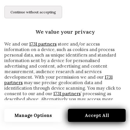
Continue without accepting
We value your privacy
We and our
1731 partners
store and/or access
information on a device, such as cookies and process
personal data, such as unique identifiers and standard
information sent by a device for personalised
advertising and content, advertising and content
measurement, audience research and services
development. With your permission we and our
1731
partners
may use precise geolocation data and
identification through device scanning. You may click to
consent to our and our
1731 partners
’ processing as
described above. Alternatively you may access more
NELLA LISTA DEI CANDIDATI AL GOLDEN
detailed information and change your preferences
BOY CI SONO PIÙ CANADESI CHE ITALIANI
before consenting or to refuse consenting. Please note
Manage Options
Accept All
that some processing of your personal data may not
written by
Redazione Cronache
require your consent, but you have a right to object to
16 Ottobre 2020
such processing. Your preferences will apply to this