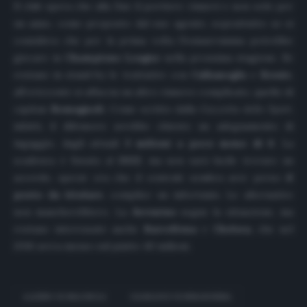
Il club spera che alla fine il portiere rinnovi e non solo per
un anno, come proposto dal suo agente, soprattutto se si
considera che per la prima volta Donnarrumma potrebbe
giocare in
Champions League
nella prossima stagione. Se
restano in stand-by le trattative con
Calhanoglu
e
Kessie
,
all’orizzonte si affaccia un altro rinnovo complicato, quello di
capitan
Romagnoli
. Come scritto dalla
Gazzetta dello Sport
,
infatti, il difensore avrebbe chiesto un adeguamento di
ingaggio, dagli attuali
3 milioni a poco meno di 6
. La
scadenza è fissata al
2022
, ma non sarà facile trovare un
accordo, specie ora che il centrale sembra aver perso
il
posto da titolare
, complice un infortunio. Le alternative
non mancherebbero. La
Juventus
segue la situazione, ma
restano interessate anche
Barcellona
e
Chelsea
, che nel
2016 aveva messo sul piatto 40 milioni.
ALESSIO ROMAGNOLI
GIANLUIGI DONNARUMMA