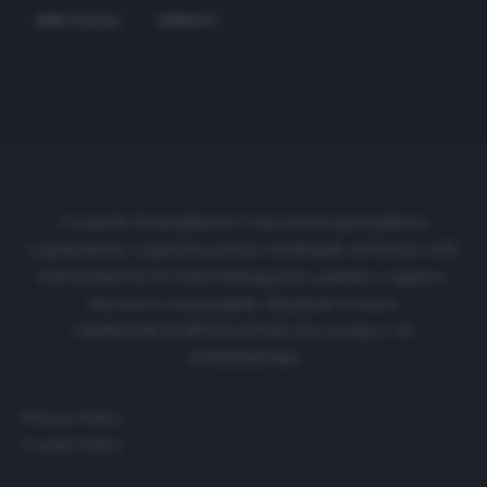
MINO RAIOLA
RINNOVO
Cronache di spogliatoio è una testata giornalistica
regolarmente registrata presso il tribunale di Firenze al N.
6119 in data 01/07/2020 dell'apposito pubblico registro.
Direttore responsabile: Emanuele Corazzi
CRONACHE DI SPOGLIATOIO Srl con SpA/ P.I.
IT06933610484
Privacy Policy
Cookie Policy