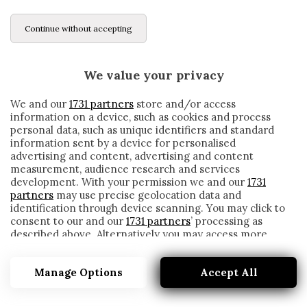
Continue without accepting
We value your privacy
We and our
1731 partners
store and/or access
information on a device, such as cookies and process
personal data, such as unique identifiers and standard
information sent by a device for personalised
advertising and content, advertising and content
measurement, audience research and services
development. With your permission we and our
1731
partners
may use precise geolocation data and
identification through device scanning. You may click to
consent to our and our
1731 partners
’ processing as
described above. Alternatively you may access more
NON SOLO DONNARUMMA, ORA ANCHE IL
detailed information and change your preferences
CASO ROMAGNOLI: IL PUNTO SUI RINNOVI
before consenting or to refuse consenting. Please note
DEL MILAN
Manage Options
Accept All
that some processing of your personal data may not
require your consent, but you have a right to object to
written by
Redazione Cronache
such processing. Your preferences will apply to this
31 Marzo 2021