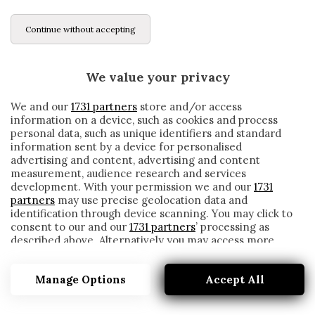
Continue without accepting
We value your privacy
We and our
1731 partners
store and/or access
information on a device, such as cookies and process
personal data, such as unique identifiers and standard
information sent by a device for personalised
advertising and content, advertising and content
measurement, audience research and services
development. With your permission we and our
1731
partners
may use precise geolocation data and
identification through device scanning. You may click to
consent to our and our
1731 partners
’ processing as
described above. Alternatively you may access more
NON SOLO GLI INSIGNE E GLI HAZARD,
detailed information and change your preferences
QUANDO I FRATELLI SEGNANO NELLA
before consenting or to refuse consenting. Please note
STESSA PARTITA
Manage Options
Accept All
that some processing of your personal data may not
require your consent, but you have a right to object to
written by
Redazione Cronache
such processing. Your preferences will apply to this
26 Ottobre 2020