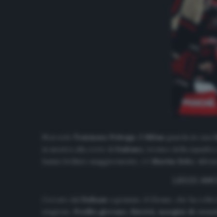
Non solo
Tommaso
Pobega
. Il
Milan
guarda in casa
in mostra alla corte di
Italiano,
tecnico della squadra 
hanno brillato maggiormente, c’è
Martin
Erlic
, difen
LEGGI ANC
Cercato dal
Fulham
a gennaio, il 23enne, che ha colle
stagione.
Profilo giovane, fisicità, margini di cresc