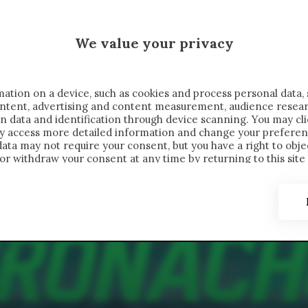
 SAELEMAEKERS X CRONACHE
We value your privacy
FONDIMENTI
REPORTAGE
SALVATO NELLE NOTE
C
ation on a device, such as cookies and process personal data, 
content, advertising and content measurement, audience resea
n data and identification through device scanning. You may cl
ay access more detailed information and change your preferen
ta may not require your consent, but you have a right to objec
or withdraw your consent at any time by returning to this site