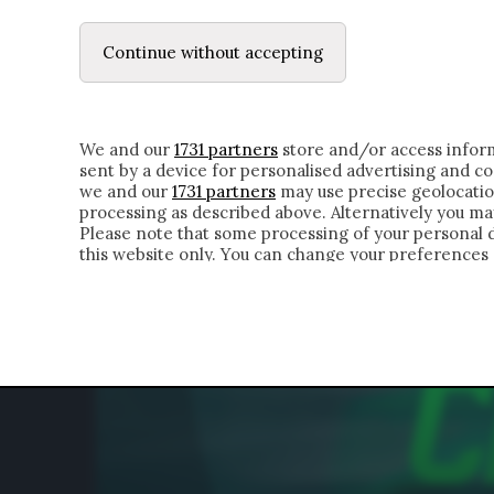
LE LETTERE
DUBBI INTERIORI | ALEXIS
Continue without accepting
HOMEPAGE
CHI SIAMO
LETTERE
APPRO
We and our
1731 partners
store and/or access inform
sent by a device for personalised advertising and 
we and our
1731 partners
may use precise geolocatio
processing as described above. Alternatively you m
Please note that some processing of your personal da
this website only. You can change your preferences 
of the webpage.