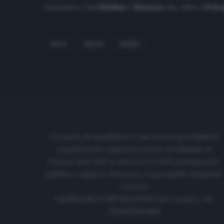
rossonero. Con
Maldini
e
Massara
che, oltre a
Pobe
ERLIC
MILAN
SPEZIA
Cronache di spogliatoio è una testata giornalistica
regolarmente registrata presso il tribunale di
Firenze al N. 6119 in data 01/07/2020 dell'apposito
pubblico registro. Direttore responsabile: Emanuele
Corazzi
CRONACHE DI SPOGLIATOIO Srl con SpA/ P.I.
IT06933610484