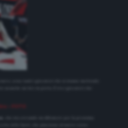
ssonero, sono tanti i giocatori che si stanno mettendo
io neanche un tiro in porta. E tra i giocatori che
Siro – FOTO
an
, che sta cercando un difensore per la prossima
zetta dello Sport
, che piacciono al nuovo corso