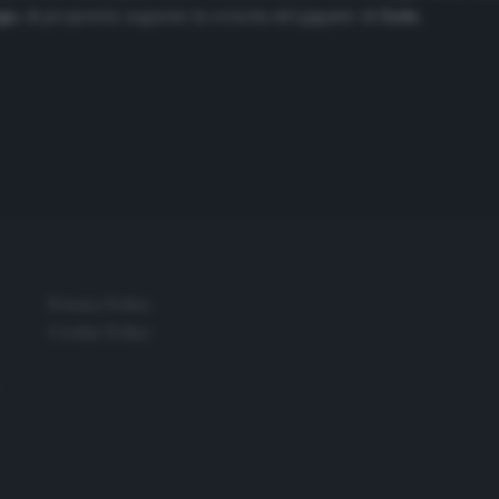
ga,
di proprietà, seguono la crescita del gigante di
Zada
.
Privacy Policy
Cookie Policy