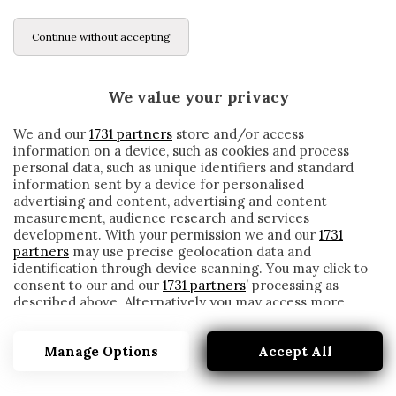
Continue without accepting
We value your privacy
We and our
1731 partners
store and/or access
information on a device, such as cookies and process
personal data, such as unique identifiers and standard
information sent by a device for personalised
advertising and content, advertising and content
measurement, audience research and services
development. With your permission we and our
1731
partners
may use precise geolocation data and
identification through device scanning. You may click to
consent to our and our
1731 partners
’ processing as
described above. Alternatively you may access more
NZOLA A RISCHIO FORFAIT PER IL TORINO:
detailed information and change your preferences
LA NOTA DELLO SPEZIA
before consenting or to refuse consenting. Please note
Manage Options
Accept All
that some processing of your personal data may not
written by
Redazione Cronache
require your consent, but you have a right to object to
14 Gennaio 2021
such processing. Your preferences will apply to this