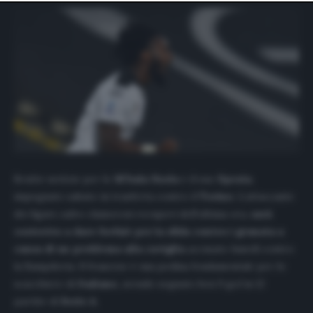
website only. You can change your preferences or
withdraw your consent at any time by returning to this
site and clicking the
privacy policy
button at the bottom
of the webpage.
Brutte notizie per lo
M’bala
Nzola
e il suo
Spezia
,
impegnato sabato in trasferta contro il
Torino
. L’attaccante
dei liguri, salvo clamorosi recuperi dell’ultima ora,
sarà
costretto a dare forfait per la sfida contro i granata a
causa di un problema alla caviglia
accusato lunedì contro
la Sampdoria. Il francese è una pedina fondamentale per lo
scacchiere di
Italiano
, avendo segnato ben 9 gol in 12
partite di
Serie A
.