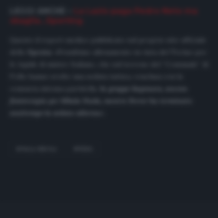
LEGGI ANCHE –
La Lazio paga Pedro Neto ma
sbaglia…Sporting
Questo il report medico pubblicato sul proprio sito ufficiale
dello
Spezia
: «Penultimo allenamento in vista del Torino per
le Aquile di mister Italiano, che sul terreno del “Comunale” di
Follo hanno svolto una seduta tattica, conclusa con la
consueta intensa partitella.
In gruppo Saponara, ancora
fisioterapia per Mbala Nzola, mentre Ferrer ha terminato
anzitempo la seduta odierna
».
M'BALA NZOLA
SPEZIA