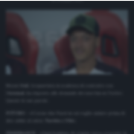
website only. You can change your preferences or
withdraw your consent at any time by returning to this
site and clicking the
privacy policy
button at the bottom
of the webpage.
Mesut
Ozil
, trequartista in scadenza di contratto con
l’
Arsenal
, ha risposto alle domande dei suoi fan su
Twitter
.
Queste le sue parole.
FUTURO –
«Ci sono due Paesi in cui voglio andare prima di
dire addio al calcio:
Turchia e USA
».
FENERBAHCE –
«Ogni bambino di origine turca cresciuto in