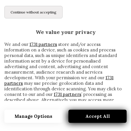
Continue without accepting
We value your privacy
We and our
1731 partners
store and/or access
information on a device, such as cookies and process
personal data, such as unique identifiers and standard
information sent by a device for personalised
advertising and content, advertising and content
measurement, audience research and services
development. With your permission we and our
1731
partners
may use precise geolocation data and
identification through device scanning. You may click to
consent to our and our
1731 partners
’ processing as
described above. Alternatively you may access more
OZIL: «MESSI-RONALDO? CR7 HA
detailed information and change your preferences
DOMINATO OVUNQUE. TOTTENHAM?
before consenting or to refuse consenting. Please note
PREFERIREI RITIRARMI»
Manage Options
Accept All
that some processing of your personal data may not
require your consent, but you have a right to object to
written by
Redazione Cronache
such processing. Your preferences will apply to this
12 Gennaio 2021