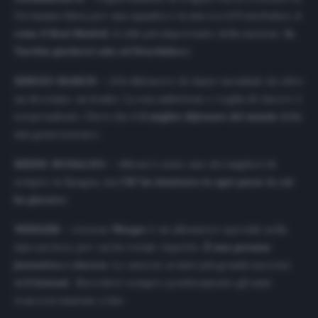
Germania tifava per una squadra e la mia era il Fenerbahce,
è
come il Real Madrid
, il club più importante della nazione.
In
Turchia giocherei solo col Fenerbahce
».
SERGIO RAMOS –
«Un difensore di classe mondiale da oltre
un decennio, un leader. La sua ambizione e voglia di vincere è
sorprendente. Direi che
è il miglior difensore del mondo
della
mia generazione».
MESSI-RONALDO
– «Messi è stato uno dei migliori di
sempre in Spagna, ma
CR7 ha dominato in ogni paese in cui
ha giocato
».
WENGER –
«Arsene
Wenger
è un allenatore speciale nella
mia carriera, per cui ho totale rispetto.
È una persona
fantastica e sincera
. Lo associo ai miei più grandi successi
dell’
Arsenal
. Ricorderò sempre positivamente gli anni
trascorsi insieme a lui»