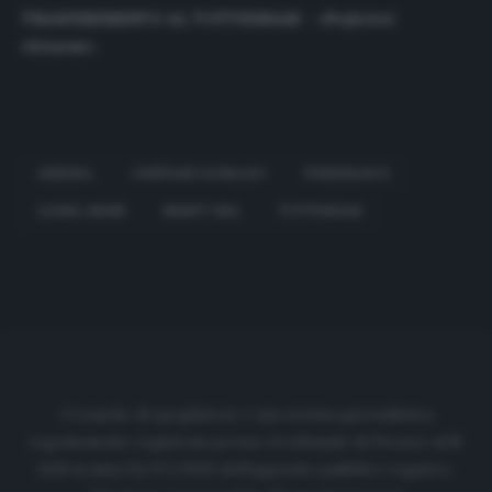
TRASFERIMENTO AL TOTTENHAM
– «
Preferirei
ritirarmi
».
ARSENAL
CRISTIANO RONALDO
FENERBAHCE
LIONEL MESSI
MESUT OZIL
TOTTENHAM
Cronache di spogliatoio è una testata giornalistica
regolarmente registrata presso il tribunale di Firenze al N.
6119 in data 01/07/2020 dell'apposito pubblico registro.