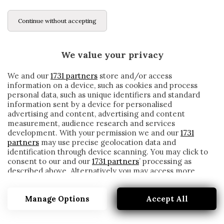
Continue without accepting
We value your privacy
We and our
1731 partners
store and/or access
information on a device, such as cookies and process
personal data, such as unique identifiers and standard
information sent by a device for personalised
advertising and content, advertising and content
measurement, audience research and services
development. With your permission we and our
1731
partners
may use precise geolocation data and
identification through device scanning. You may click to
consent to our and our
1731 partners
’ processing as
described above. Alternatively you may access more
PARMA, ECCO QUANDO TORNERANNO
detailed information and change your preferences
INGLESE E CORNELIUS
before consenting or to refuse consenting. Please note
Manage Options
Accept All
that some processing of your personal data may not
written by
Redazione Cronache
require your consent, but you have a right to object to
29 Settembre 2020
such processing. Your preferences will apply to this