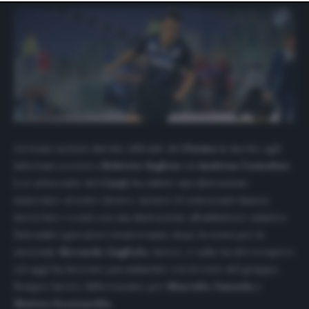
website only. You can change your preferences or
withdraw your consent at any time by returning to this
site and clicking the
privacy policy
button at the bottom
of the webpage.
Arrivano notizie dal sito ufficiale del
Parma
in merito agli
infortuni occorsi a
Roberto Inglese
ed
Andreas Cornelius.
L’ex attaccante del
Carpi
ha subito una distrazione
muscolare al soleo destro, mentre il centravanti danese
dovrà fare i conti con una distrazione all’adduttore sinistro.
Entrambi i giocatori rientreranno dopo la sosta per le
nazionali.
Riccardo Gagliolo
, invece, è sulla via del recupero
ed oggi ha lavorato parzialmente con il resto del gruppo.
Sempre lavoro differenziato per
Marcello Gazzola
e
Matteo Scozzarella
.