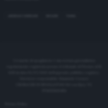
ANDREAS CORNELIUS
INGLESE
PARMA
Cronache di spogliatoio è una testata giornalistica
regolarmente registrata presso il tribunale di Firenze al N.
6119 in data 01/07/2020 dell'apposito pubblico registro.
Direttore responsabile: Emanuele Corazzi
CRONACHE DI SPOGLIATOIO Srl con SpA/ P.I.
IT06933610484
Privacy Policy