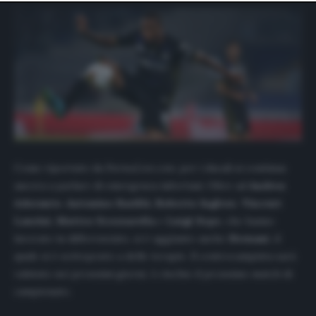
website only. You can change your preferences or
withdraw your consent at any time by returning to this
site and clicking the
privacy policy
button at the bottom
of the webpage.
Come riportato da
ParmaLive.com
, per i ducali si continua
ancora a parlare di emergenza infortuni. Oltre ad
Andrea
Adorante
,
Antonino Barillà
,
Roberto Inglese
,
Vincent
Laurini
,
Matteo Scozzarella
e
Luigi Sepe
, che hanno
lavorato in differenziato, si è aggiunto anche
Hernani
, il
quale si è sottoposto a delle terapie. Il centrocampista sarà
valutato nei prossimi giorni. A rischio il prossimo match di
campionato.