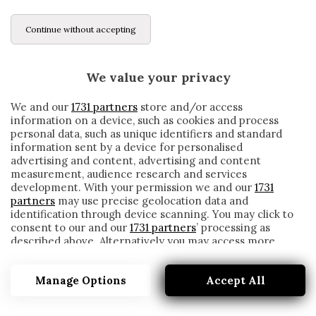
Continue without accepting
We value your privacy
We and our
1731 partners
store and/or access
information on a device, such as cookies and process
personal data, such as unique identifiers and standard
information sent by a device for personalised
advertising and content, advertising and content
measurement, audience research and services
development. With your permission we and our
1731
partners
may use precise geolocation data and
identification through device scanning. You may click to
consent to our and our
1731 partners
’ processing as
described above. Alternatively you may access more
PARMA, HERNANI SI AGGIUNGE ALLA
detailed information and change your preferences
LUNGA LISTA DEGLI INFORTUNATI
before consenting or to refuse consenting. Please note
Manage Options
Accept All
that some processing of your personal data may not
written by
Redazione Cronache
require your consent, but you have a right to object to
2 Marzo 2020
such processing. Your preferences will apply to this