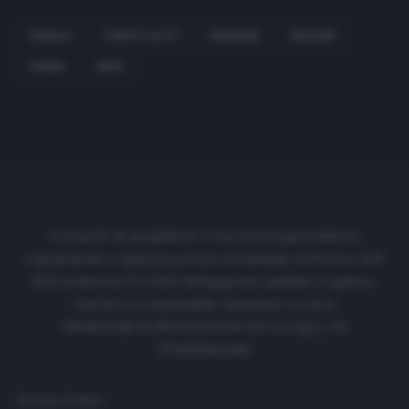
BARILLA
FANTACALCIO
HERNANI
INGLESE
PARMA
SEPE
Cronache di spogliatoio è una testata giornalistica
regolarmente registrata presso il tribunale di Firenze al N.
6119 in data 01/07/2020 dell'apposito pubblico registro.
Direttore responsabile: Emanuele Corazzi
CRONACHE DI SPOGLIATOIO Srl con SpA/ P.I.
IT06933610484
Privacy Policy