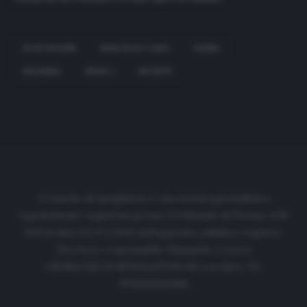
KYLE KRAUSE
MARCELLO CARLI
PARMA
SALVEZZA
SERIE A
SOCIETÀ
Cronache di spogliatoio è una testata giornalistica
regolarmente registrata presso il tribunale di Firenze al N.
6119 in data 01/07/2020 dell'apposito pubblico registro.
Direttore responsabile: Emanuele Corazzi
CRONACHE DI SPOGLIATOIO Srl con SpA/ P.I.
IT06933610484