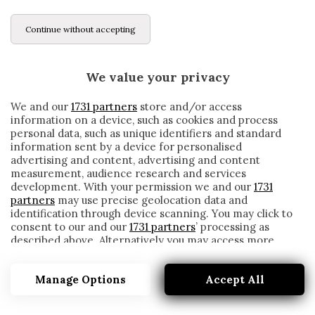
Continue without accepting
We value your privacy
We and our
1731 partners
store and/or access
information on a device, such as cookies and process
personal data, such as unique identifiers and standard
information sent by a device for personalised
advertising and content, advertising and content
measurement, audience research and services
development. With your permission we and our
1731
partners
may use precise geolocation data and
identification through device scanning. You may click to
consent to our and our
1731 partners
’ processing as
described above. Alternatively you may access more
PARMA, KRAUSE SI PRESENTA: «SONO QUI
detailed information and change your preferences
PER AIUTARE. VOGLIO FAR CRESCERE IL
before consenting or to refuse consenting. Please note
PROGETTO»
Manage Options
Accept All
that some processing of your personal data may not
require your consent, but you have a right to object to
written by
Redazione Cronache
such processing. Your preferences will apply to this
19 Settembre 2020