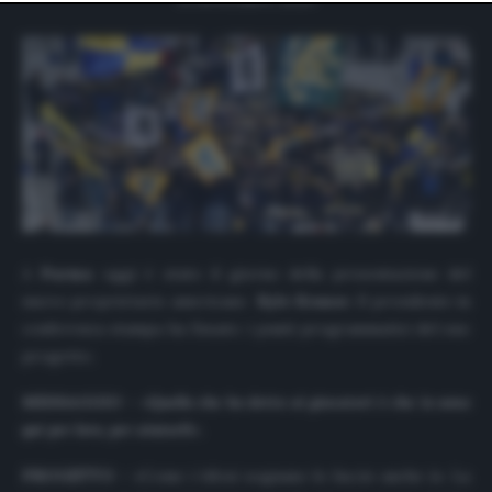
website only. You can change your preferences or
withdraw your consent at any time by returning to this
site and clicking the
privacy policy
button at the bottom
of the webpage.
A
Parma
oggi è stato il giorno della presentazione del
nuovo proprietario americano
Kyle Krause
. Il presidente in
conferenza stampa ha fissato i punti programmatici del suo
progetto.
MESSAGGIO
– «
Quello che h
o detto ai giocatori è che io sono
qui per loro, per aiutarl
i
».
PROGETTO
– «Come i tifosi sognano lo faccio anche io. La