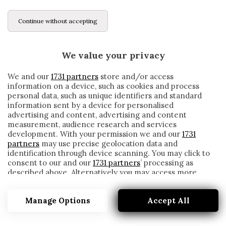
Continue without accepting
We value your privacy
We and our
1731 partners
store and/or access
information on a device, such as cookies and process
personal data, such as unique identifiers and standard
information sent by a device for personalised
advertising and content, advertising and content
measurement, audience research and services
development. With your permission we and our
1731
partners
may use precise geolocation data and
identification through device scanning. You may click to
consent to our and our
1731 partners
’ processing as
described above. Alternatively you may access more
PARMA, PROBLEMI IN ATTACCO PER
detailed information and change your preferences
D’AVERSA: SI FERMA CORNELIUS. INGLESE
before consenting or to refuse consenting. Please note
A PARTE…
Manage Options
Accept All
that some processing of your personal data may not
require your consent, but you have a right to object to
written by
Redazione Cronache
such processing. Your preferences will apply to this
10 Febbraio 2021