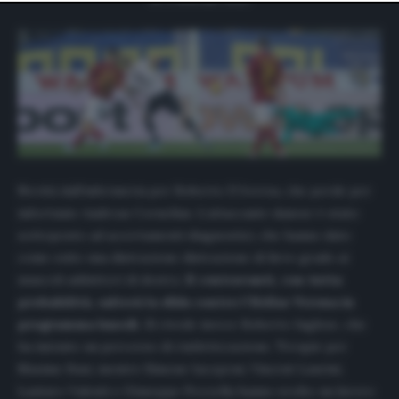
website only. You can change your preferences or
withdraw your consent at any time by returning to this
site and clicking the
privacy policy
button at the bottom
of the webpage.
Novità dall’infermeria per Roberto D’Aversa, che perde per
infortunio Andreas Cornelius. L’attaccante danese è stato
sottoposto ad accertamenti diagnostici, che hanno dato
come esito una distrazione distrazione di lieve grado ai
muscoli adduttori di destra.
Il centravanti, con tutta
probabilità, salterà la sfida contro l’Hellas Verona in
programma lunedì.
Si rivede invece Roberto Inglese, che
ha iniziato un percorso di riatletizzazione. Terapie per
Maxime Busi, mentre Simone Iacoponi, Vincent Laurini,
Lautaro Valenti e Giuseppe Pezzella hanno svolto un lavoro