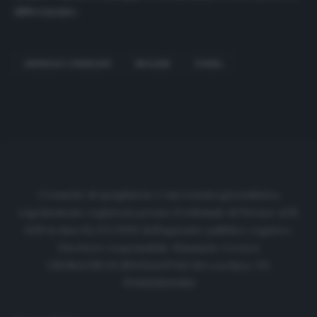
differenziato.
ANDREAS CORNELIUS
INGLESE
PARMA
Cronache di spogliatoio è una testata giornalistica
regolarmente registrata presso il tribunale di Firenze al N.
6119 in data 01/07/2020 dell'apposito pubblico registro.
Direttore responsabile: Emanuele Corazzi
CRONACHE DI SPOGLIATOIO Srl con SpA/ P.I.
IT06933610484