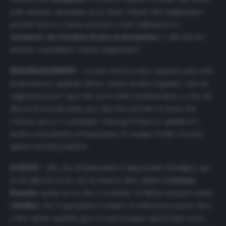
solo iniziato, lasciando poco dopo l’inizio del campionato
perché non ero molto portato a fare l’allenatore e
raramente mi ricordavo di fare la formazione
, e alla fine ho
lasciato concludere a lui il campionato”.
RINGRAZIAMENTI
–
«A
fine carriera mi è capitato più volte
di incontrare qualche tifoso, anche di altre squadre, che mi
ringraziava per i gol che avevo fatto al fantacalcio, o che mi
diceva di avermi avuto per una vita, perché so bene che
costavo poco e comunque i miei gol li facevo, quindi ero
molto conveniente al fantacalcio. E’ sempre bello evocare
questi ricordi positivi
».
SCELTE
–
«
So che al fantacalcio è importante il budget, ma
se ho libertà ovvio che in attacco dico subito
Cristiano
Ronaldo
, anche se so che è scontato. In difesa mi piace tanto
Chiellini
, che ti garantisce sempre la sufficienza piena oltre
a fare anche qualche gol. A centrocampo quest’anno avrei