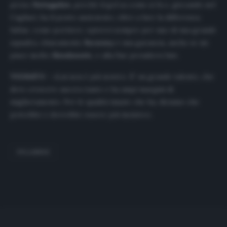
preso
Nainggolan
, perché il gol sa come si fa e, giocando nel
Cagliari, ha il posto assicurato, oltre a fare la differenza.
Infine, come portiere, opterei sempre per uno di una grande
squadra: chiaramente
Szczesny
è una garanzia, anche se mi
piace molto
Handanovic
, e alla fine prenderei lui
».
VIGNATO
–
«L
ui non è più nostro. E’ un grande talento, che
deve crescere ancora tanto e ha ampi margini di
miglioramento. Per le qualità innate che ha, diciamo che
potrebbe e dovrebbe essere più incisivo
».
PELLISSIER