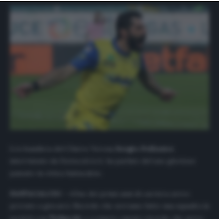
website only. You can change your preferences or
withdraw your consent at any time by returning to this
site and clicking the
privacy policy
button at the bottom
of the webpage.
L’ex bandiera del Chievo Verona
Sergio Pellissier
,
intervistato da
Fantacalcio.it
, ha parlato del suo glorioso
passato in ottica fantacalcio.
FANTACALCIO
–
«
Uno dei primi anni di carriera avevo
provato a giocarci. Ricordo che avevamo fatto una squadra in
società con
Tiribocchi
, e a essere onesto ricordo che avevo