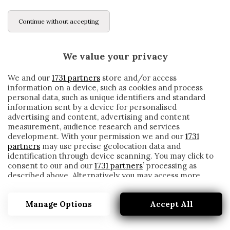
Continue without accepting
We value your privacy
We and our
1731 partners
store and/or access
information on a device, such as cookies and process
personal data, such as unique identifiers and standard
information sent by a device for personalised
advertising and content, advertising and content
measurement, audience research and services
development. With your permission we and our
1731
partners
may use precise geolocation data and
identification through device scanning. You may click to
consent to our and our
1731 partners
’ processing as
described above. Alternatively you may access more
PELLISSIER RACCONTA: «AL FANTA MI
detailed information and change your preferences
SCORDAVO SEMPRE LA FORMAZIONE…»
before consenting or to refuse consenting. Please note
Manage Options
Accept All
that some processing of your personal data may not
written by
Redazione Cronache
require your consent, but you have a right to object to
2 Giugno 2020
such processing. Your preferences will apply to this