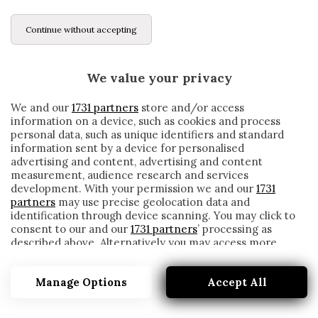
Continue without accepting
We value your privacy
We and our
1731 partners
store and/or access
information on a device, such as cookies and process
personal data, such as unique identifiers and standard
information sent by a device for personalised
advertising and content, advertising and content
measurement, audience research and services
development. With your permission we and our
1731
partners
may use precise geolocation data and
identification through device scanning. You may click to
consent to our and our
1731 partners
’ processing as
described above. Alternatively you may access more
PORTE CHIUSE, CONTE: «RIAPERTURA
detailed information and change your preferences
STADI INOPPORTUNA, ASSEMBRAMENTI
before consenting or to refuse consenting. Please note
INEVITABILI»
Manage Options
Accept All
that some processing of your personal data may not
require your consent, but you have a right to object to
written by
Redazione Cronache
such processing. Your preferences will apply to this
5 Settembre 2020