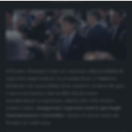
website only. You can change your preferences or
withdraw your consent at any time by returning to this
site and clicking the
privacy policy
button at the bottom
of the webpage.
Il Premier Giuseppe Conte si è espresso sulla possibilità di
riapertura degli stadi per la prossima Serie A.
Conte
ha
dichiarato che la possibilità di far assistere ai tifosi alle gare
è ancora prematura, data la difficoltà di evitare
assembramenti. La questione, almeno fino al 15 ottobre,
sembra chiusa.
«Inopportuna riapertura stadi In quei luoghi
l’assembramento è inevitabile».
Queste le parole usate dal
Premier in conferenza.