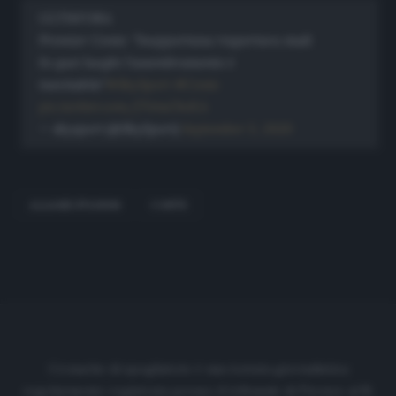
ULTIM'ORA
Premier Conte: "Inopportuna riapertura stadi
In quei luoghi l'assembramento è
inevitabile"
#SkySport
#Conte
pic.twitter.com/fTetuCboXA
— skysport (@SkySport)
September 5, 2020
ALLIANZ STADIUM
CONTE
Cronache di spogliatoio è una testata giornalistica
regolarmente registrata presso il tribunale di Firenze al N.