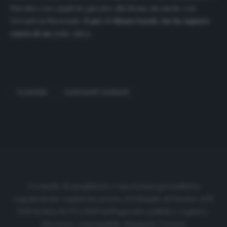
Paredes con i quali ho giocato alla Roma, ma anche con
Verratti in Nazionale.
E poi c’è Mauro Icardi, che ha segnato
contro di me
(ride, ndr)».
FLORENZI
PARIS SAINT GERMAIN
Cronache di spogliatoio è una testata giornalistica
regolarmente registrata presso il tribunale di Firenze al N.
6119 in data 01/07/2020 dell'apposito pubblico registro.
Direttore responsabile: Emanuele Corazzi