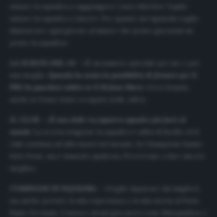
aiutare la squadra a raggiungere i suoi obiettivi. Voglio
aiutare la squadra a vincere. Per quanto mi riguarda voglio
dimostrare ogni giorno al mister che posso giocarmi un
posto in squadra».
LA SCELTA DEL 24 –
«È un numero speciale per me e per
mia moglie.
Quando ho avuto la possibilità di firmare per il
PSG ho guardato subito se il 24 fosse libero
. Avrei firmato
anche se fosse stato occupato (ride, ndr)».
IL CLUB –
«
È una delle tre/quattro squadre più forti al
mondo
. La scorsa stagione la squadra è salita di livello ed il
club continua ad affermarsi nel mondo. In Champions hanno
fatto bene, ma è mancato qualcosa. Proveremo a fare ancora
meglio».
COMPAGNI DI SQUADRA –
«Voglio imparare dai migliori,
ma anche portare la mia esperienza e la mia storia al Paris
Saint-Germain. Conosco alcuni giocatori come Marquinhos e