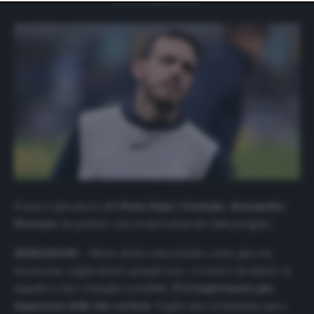
website only. You can change your preferences or
withdraw your consent at any time by returning to this
site and clicking the
privacy policy
button at the bottom
of the webpage.
Il nuovo giocatore del
Paris Saint-Germain, Alessandro
Florenzi
, ha parlato così ai microfoni del club parigino.
SENSAZIONI –
«Sono molto emozionato, sono qui con
un’enorme voglia di fare grandi cose, cercherò di aiutare la
squadra a fare il meglio possibile.
È il trasferimento più
importante della mia carriera
. Voglio dare il massimo qui e