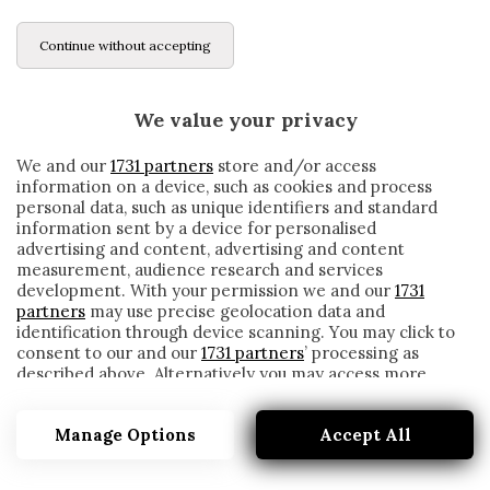
Continue without accepting
We value your privacy
We and our
1731 partners
store and/or access
information on a device, such as cookies and process
personal data, such as unique identifiers and standard
information sent by a device for personalised
advertising and content, advertising and content
measurement, audience research and services
development. With your permission we and our
1731
partners
may use precise geolocation data and
identification through device scanning. You may click to
consent to our and our
1731 partners
’ processing as
described above. Alternatively you may access more
PSG, FLORENZI: «IL TRASFERIMENTO PIÙ
detailed information and change your preferences
IMPORTANTE DELLA MIA CARRIERA.
before consenting or to refuse consenting. Please note
VOGLIO AIUTARE A VINCERE»
Manage Options
Accept All
that some processing of your personal data may not
require your consent, but you have a right to object to
written by
Redazione Cronache
such processing. Your preferences will apply to this
12 Settembre 2020