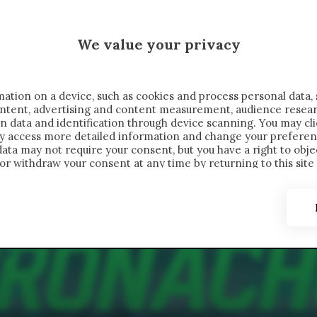
 SAELEMAEKERS X CRONACHE
We value your privacy
FONDIMENTI
REPORTAGE
SALVATO NELLE NOTE
C
ation on a device, such as cookies and process personal data, 
content, advertising and content measurement, audience resea
n data and identification through device scanning. You may cl
ay access more detailed information and change your preferen
ta may not require your consent, but you have a right to objec
or withdraw your consent at any time by returning to this site