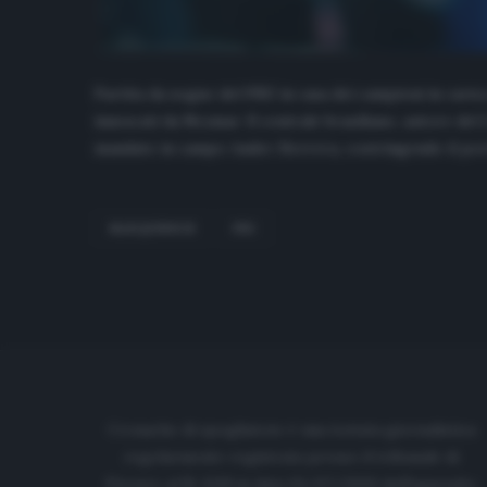
Partita da sogno del PSG in casa dei campioni in cari
innescati da Neymar. Il centrale brasiliano, autore de
mandato in campo Ander Herrera, costringendo il port
MARQUINHOS
PSG
Cronache di spogliatoio è una testata giornalistica
regolarmente registrata presso il tribunale di
Firenze al N. 6119 in data 01/07/2020 dell'apposito