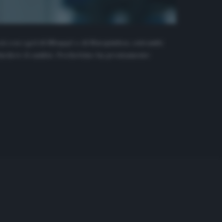
resi con i gol di Mbappé e di Marquinhos, entrambi
 chiedere il cambio. Pochettino ha prontamente