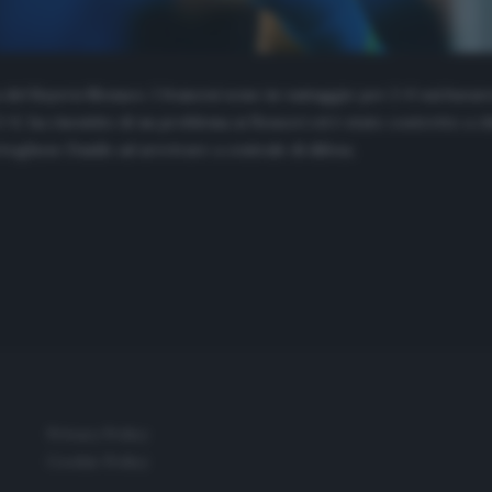
ca del Bayern Monaco. I francesi sono in vantaggio per 2-0 sui bava
l 2-0, ha risentito di un problema ai flessori ed è stato costretto a
oghese Danilo ad arretrare a centrale di difesa.
Privacy Policy
Cookie Policy