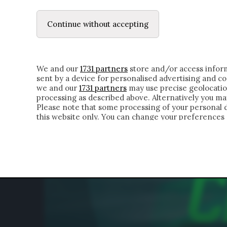
LE LETTERE
DUBBI INTERIORI | ALEXIS
Continue without accepting
HOMEPAGE
CHI SIAMO
LETTERE
APPRO
We and our
1731 partners
store and/or access inform
sent by a device for personalised advertising and 
we and our
1731 partners
may use precise geolocatio
processing as described above. Alternatively you m
Please note that some processing of your personal da
this website only. You can change your preferences 
of the webpage.