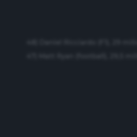
48) Daniel Ricciardo (F1), 29 mili
47) Matt Ryan (football), 29,5 mil