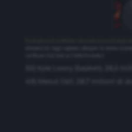
Pochi giorni fa vi abbiamo riportato la top 10 degli at
di basket (2). Oggi vogliamo allargare la visione ai pr
cui Mesut Ozil. Solo in 3 della Formula 1.
50) Kyle Lowry (basket), 28,5 mili
49) Mesut Ozil, 28,7 milioni di do