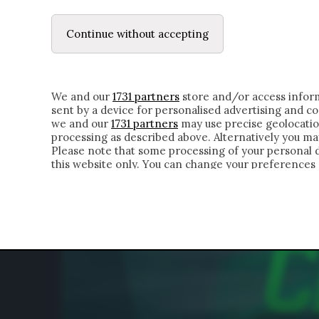
LE LETTERE
DUBBI INTERIORI | ALEXIS
Continue without accepting
HOMEPAGE
CHI SIAMO
LETTERE
APPRO
We and our
1731 partners
store and/or access inform
sent by a device for personalised advertising and 
we and our
1731 partners
may use precise geolocatio
processing as described above. Alternatively you m
Please note that some processing of your personal da
this website only. You can change your preferences 
of the webpage.