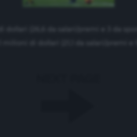
i dollari (26,6 da salari/premi e 3 da spo
 milioni di dollari (21,1 da salari/premi e