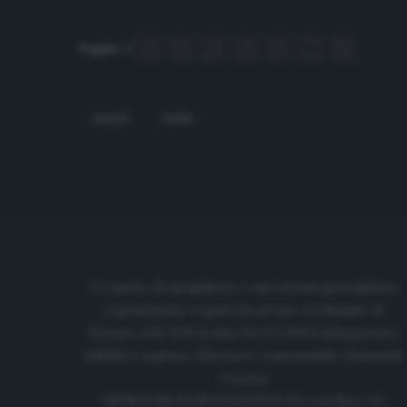
Pagine:
1
2
3
4
5
6
7
8
ATLETI
TOP50
Cronache di spogliatoio è una testata giornalistica
regolarmente registrata presso il tribunale di
Firenze al N. 6119 in data 01/07/2020 dell'apposito
pubblico registro. Direttore responsabile: Emanuele
Corazzi
CRONACHE DI SPOGLIATOIO Srl con SpA/ P.I.