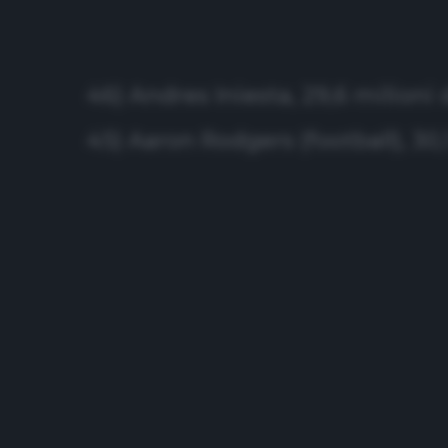
46) Andres Iniesta, 29,6 milioni d
45) Aaron Rodgers (football), 30,1