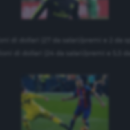
oni di dollari (27 da salari/premi e 2 da s
ioni di dollari (24 da salari/premi e 5,5 d