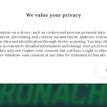
 SAELEMAEKERS X CRONACHE
We value your privacy
FONDIMENTI
REPORTAGE
SALVATO NELLE NOTE
C
ation on a device, such as cookies and process personal data, 
content, advertising and content measurement, audience resea
n data and identification through device scanning. You may cl
ay access more detailed information and change your preferen
ta may not require your consent, but you have a right to objec
or withdraw your consent at any time by returning to this site