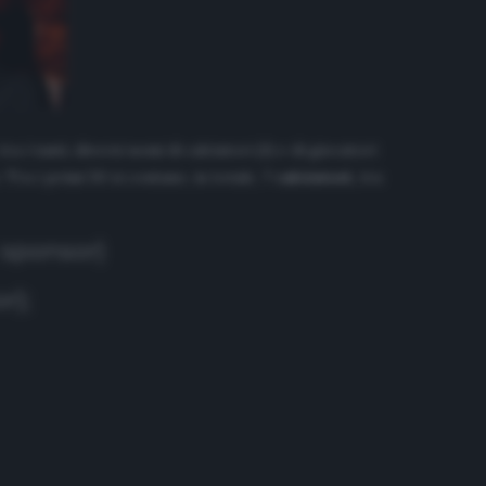
tra i tanti, diversi nomi di calciatori (3) e di giocatori
 Tra i primi 50 si contano, in totale,
7 calciatori,
tra
a sponsor)
r);