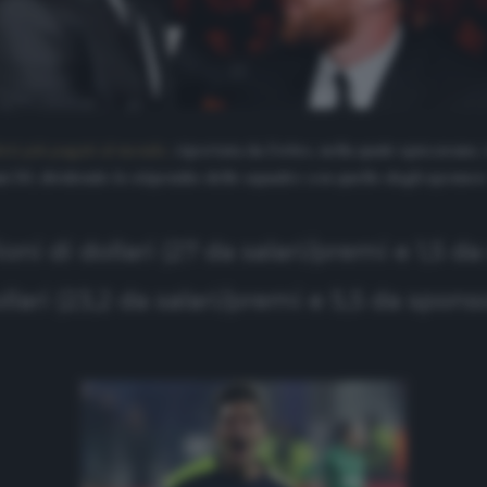
leti più pagati al mondo,
riportata da
Forbes
, nella quale spiccavano, 
imi 50, dividendo lo stipendio delle squadre con quello degli sponsor.
oni di dollari (27 da salari/premi e 1,5 d
llari (23,2 da salari/premi e 5,5 da sponso