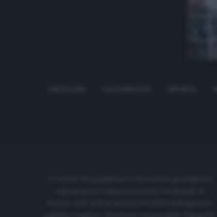
BARCELLONA
CALCIOMERCATO
ESPANYOL
M
Cronache di spogliatoio è una testata giornalistica
regolarmente registrata presso il tribunale di
Firenze al N. 6119 in data 01/07/2020 dell'apposito
pubblico registro. Direttore responsabile: Emanuele