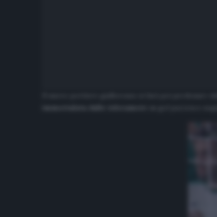
Il nuovo portiere giallorosso si farà poi perdonare da
immortalata dalle telecamere
un gol pazzesco segn