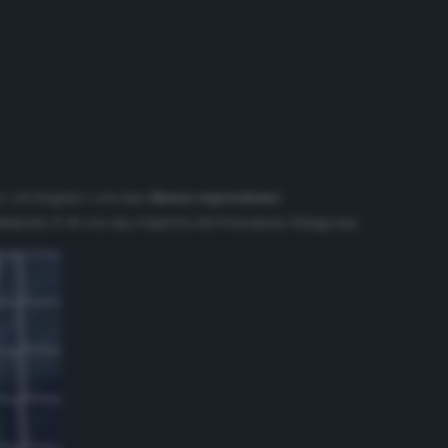
are ed elogiare con una
chiara espressione
alamente
1-4
con una tripletta del fenomeno blaugrana.