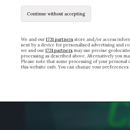
LE LETTERE
IL CONTADINO | DONYELL 
Continue without accepting
HOMEPAGE
CHI SIAMO
LETTERE
APPRO
We and our
1731 partners
store and/or access inform
sent by a device for personalised advertising and 
we and our
1731 partners
may use precise geolocatio
processing as described above. Alternatively you m
Please note that some processing of your personal da
this website only. You can change your preferences 
of the webpage.