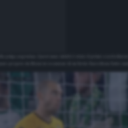
lla pulga argentina. Quest’anno infatti è stato il primo a sottoline
ato proprio da Messi in occasione di un Betis-Barcellona finito m