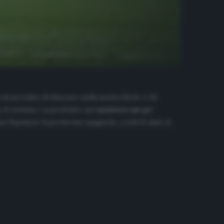
 in procinto di sbarcare nella nostra Serie A. Si
tà, il carisma e soprattutto un
carattere un po’
Espanyol, il portierino spagnolo, a soli 21 anni, si