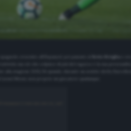
 spagnolo cresciuto all’Espanyol, poi passato al
Betis Siviglia
e ora
e reattività; ma ciò che colpisce di più del ragazzo è la sua personali
e alla stagione 2015/16 quando, durante un sentito derby Barcellona-
i Lionel Messi, non proprio un giocatore qualunque.
9/07/videoplayback-17-online-video-cutter.com_.mp4?