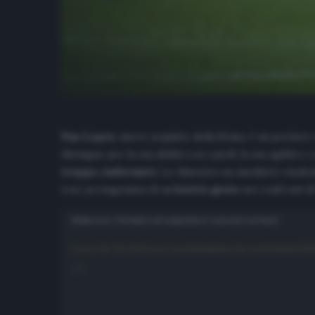
Pau Lopez
, nuovo acquisto della Roma, è un portiere
distingue per la sua abilità con i piedi, la sua agilità 
troppo esuberante
. Lo dimostra un aneddoto risalent
rese protagonista di un
brutto gesto
nei confronti d
Video
Media error: Format(s) not supported or source(s) not found
Player
Scarica il file: http://temp2.www.cronachedispogliatoio.it/wp-content/uploads/201
_=1