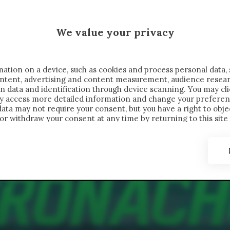
MALEN X CRONACHE
We value your privacy
FONDIMENTI
REPORTAGE
SALVATO NELLE NOTE
C
ation on a device, such as cookies and process personal data, 
content, advertising and content measurement, audience resea
n data and identification through device scanning. You may cl
ay access more detailed information and change your preferen
ta may not require your consent, but you have a right to objec
or withdraw your consent at any time by returning to this site