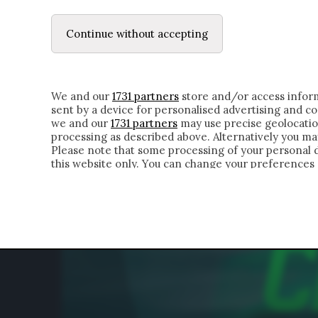
LE LETTERE
DUBBI INTERIORI | ALEXIS
Continue without accepting
IL CONTADINO | DONYELL 
HOMEPAGE
CHI SIAMO
LETTERE
APPRO
We and our
1731 partners
store and/or access inform
sent by a device for personalised advertising and 
we and our
1731 partners
may use precise geolocatio
processing as described above. Alternatively you m
Please note that some processing of your personal da
this website only. You can change your preferences 
of the webpage.