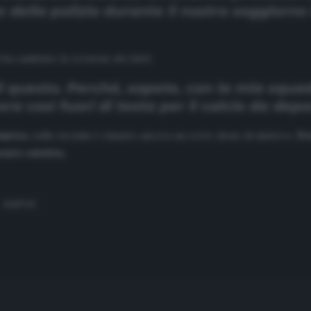
 della polizia durante il nostro soggiorno 
ha cambiato la versione dei fatti:
 di questo. Perché, sapete, con la mia squ
a così fuori di testa per il calcio da depo
antos
, sulla vicenda è rimasto ancora un certo alone di mistero.
Pr
nte esistita.
SANTOS