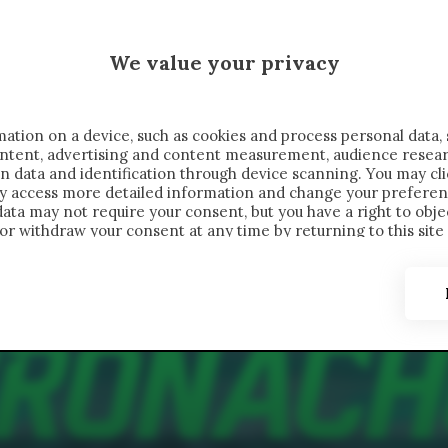
 SAELEMAEKERS X CRONACHE
MALEN X CRONACHE
We value your privacy
FONDIMENTI
REPORTAGE
SALVATO NELLE NOTE
C
ation on a device, such as cookies and process personal data, 
content, advertising and content measurement, audience resea
n data and identification through device scanning. You may cl
ay access more detailed information and change your preferen
ta may not require your consent, but you have a right to objec
or withdraw your consent at any time by returning to this site