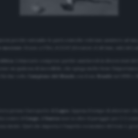
giorni perché entrambe le parti coinvolte volevano assistere ad una
e successe
. Grazie a
O’Rei,
il
GOAT
(Greatest of all time, ndr) del c
Africa
. L’itinerario comprese partite amichevoli in diversi stati de
esse un qualcosa di incredibile, che spiega molto bene l’importanza 
 Già due volte
Campione
del Mondo
con il suo
Brasile
nel 1958 e 1
erra presso l’aeroporto di
Lagos
. Appena il tempo di atterrare che
tta contro il
Congo,
il
Santos
non va oltre il pareggio per 2-2 cont
sa niente. Quel che importa è l’aspetto economico del tour e, gra