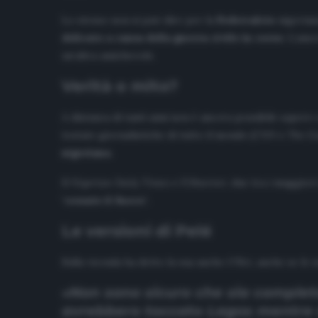
Lo stesso non si può dire per la
Federcalcio
nigeriana
delicato a causa della guerra civile in corso
. L’amo
un’altra amichevole.
Verità o mito?
A distanza di tanti anni non è ancora possibile saper
testate giornalistiche di tutto il mondo (
CNN
e
The G
nigeriana.
Il
Nigerian Daily Times
e l’
Observer
, due tra i maggiori
‘cessate il fuoco’.
Le versioni di Pelé
Sulla vicenda ha detto la sua anche
O’Rei
, anche se le 
«Non sono sicuro che sia complet
avrebbero toccato Lagos mentre e