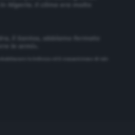
in Nigeria. Il clima era molto
adra, il Santos, abbiamo fermato
rre le armi».
obabilmente la bellezza ed il romanticismo di tale