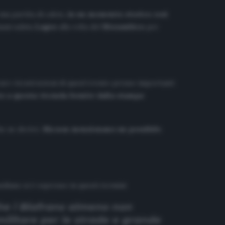
na partita di calcio,
in un momento storico così
omani saluta
Lagos
alla volta del
Mozambico
per
vare ricostruzioni di quest’evento presso importanti
o a questa vicenda fornite dalla stampa
he ne derivò.
Ma non menzionano un possibile
siliano si è espresso in questi termini:
che i Biafrans almeno non
litare per le strade e grande