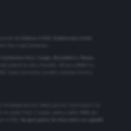
 partita del
Santos
di
Pelé
.
Sembra una storia
alcio fino a quel momento.
l
Continente
Nero
:
Congo, Mozambico, Ghana,
del pallone in tutto il mondo. All’epoca
Pelé
era
962, l’anno successivo avrebbe ottenuto il terzo
 i brasiliani devono subito giocare: l’avversario è la
ro le
Aquile Verdi
. A segno, manca a dirlo,
Pelé
: del
zie a
O’Rei
,
da quel punto di vista tutto va a gonfie