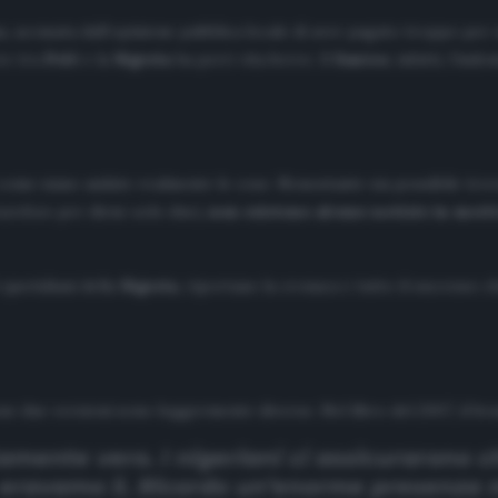
, accusata dall’opinione pubblica locale di aver pagato troppo per u
re tra
Pelé
e la
Nigeria
ha però vita breve. Il
Santos
, infatti, l’ind
e come siano andate realmente le cose. Nonostante sia possibile tro
uardian
per dirne solo due),
non esistono alcune notizie in merit
 quotidiani della
Nigeria
, riportano la cronaca e tutto il successo c
sue due versioni sono leggermente diverse. Nel libro del 2007, il bra
amente vero. I nigeriani ci assicurarono 
ravamo lì. Ricordo un’enorme presenza mi