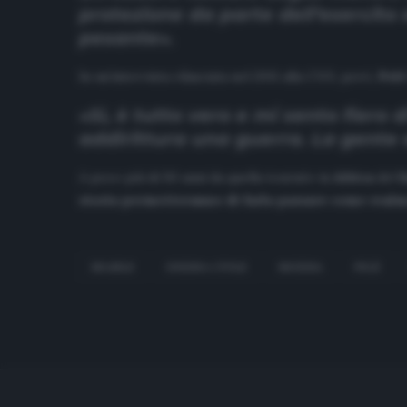
protezione da parte dell’esercito e
pesante».
In un’intervista rilasciata nel 2011 alla
CNN
, però,
Pelé
«Sì, è tutto vero e mi sento fiero
addirittura una guerra. La gente er
A poco più di 50 anni da quella tournée in
Africa
del
S
storia permetteranno di farla passare come realme
BRASILE
GUERRA CIVILE
NIGERIA
PELÈ