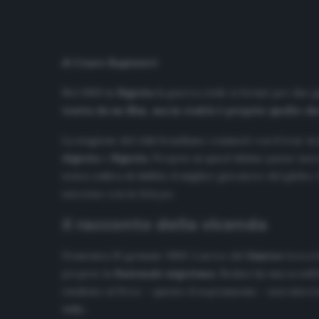
di Cesare Ragionieri
Nel 1969 in
Nigeria
la guerra civile si fermò per due 
tratta da un film, ma in realtà è proprio quello ch
La stagione del club brasiliano cominciò con il tour in
Algeria
e
Nigeria
. Proprio in quest’ultimo paese succ
senza ombra di dubbio il miglior giocatore del globo.
successo con la
Seleçao
.
Il racconto della vicenda
Domenica 26 gennaio 1969. L’aereo del
Santos
tocca t
proprio la
Nazionale
nigeriana
. Reduci da una sconfi
risultato al
Peixe
– questo il soprannome – non interes
vele.