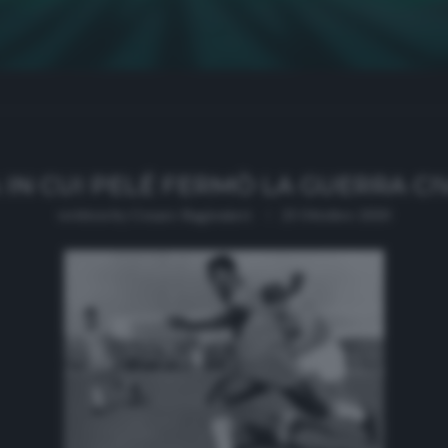
IN CUI PELÉ FERMÒ LA GUERRA CIV
written by
Cesare Ragionieri
23 Ottobre 2020