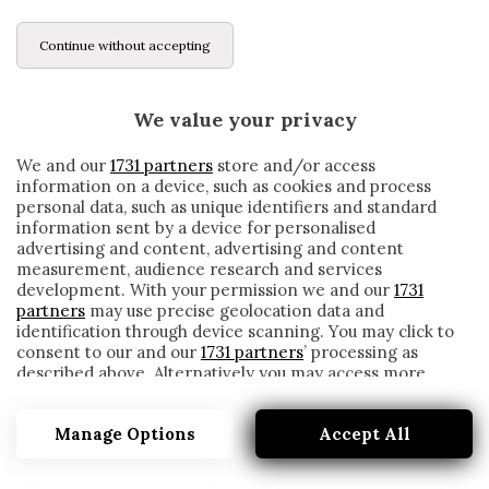
Continue without accepting
We value your privacy
We and our
1731 partners
store and/or access
information on a device, such as cookies and process
personal data, such as unique identifiers and standard
information sent by a device for personalised
advertising and content, advertising and content
measurement, audience research and services
development. With your permission we and our
1731
partners
may use precise geolocation data and
identification through device scanning. You may click to
consent to our and our
1731 partners
’ processing as
described above. Alternatively you may access more
«RAMI E PAMELA ANDERSON LO
detailed information and change your preferences
FACEVANO 12 VOLTE A NOTTE». LA
before consenting or to refuse consenting. Please note
RIVELAZIONE DELL’EX COMPAGNO
Manage Options
Accept All
that some processing of your personal data may not
require your consent, but you have a right to object to
written by
Redazione Cronache
such processing. Your preferences will apply to this
17 Giugno 2020