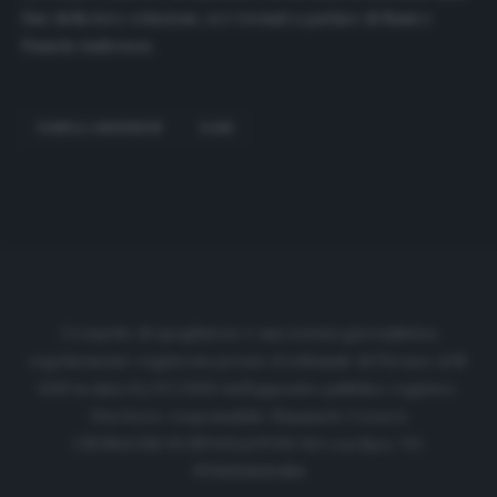
fine della loro relazione, si è tornati a parlare di Rami e
Pamela Andreson.
PAMELA ANDERSON
RAMI
Cronache di spogliatoio è una testata giornalistica
regolarmente registrata presso il tribunale di Firenze al N.
6119 in data 01/07/2020 dell'apposito pubblico registro.
Direttore responsabile: Emanuele Corazzi
CRONACHE DI SPOGLIATOIO Srl con SpA/ P.I.
IT06933610484