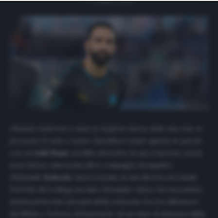
website only. You can change your preferences or
withdraw your consent at any time by returning to this
site and clicking the
privacy policy
button at the bottom
of the webpage.
«Pamela Anderson è stata la migliore donna della mia vita, lo
facevamo 12 volte a notte».
Sarebbero state queste le parole
con cui
Adil Rami
avrebbe descritto la sua relazione con la
nota attrice americana all’ex compagno di squadra
Aleksandr
Kokorin
. Intervenendo in una diretta sul canale
YouTube
del collega ucraino Alexander Aliyev, ha raccontato
alcuni particolari piccanti della relazione tra l’ex difensore
del Milan e l’attrice di Baywatch. Ad un anno di distanza dalla