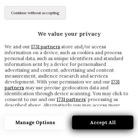
Continue without accepting
We value your privacy
We and our
1731 partners
store and/or access
information on a device, such as cookies and process
personal data, such as unique identifiers and standard
information sent by a device for personalised
advertising and content, advertising and content
measurement, audience research and services
development. With your permission we and our
1731
partners
may use precise geolocation data and
identification through device scanning. You may click to
consent to our and our
1731 partners
’ processing as
described above. Alternatively you may access more
LE 9 REGOLE DI RAUL PER ESSERE UN
detailed information and change your preferences
CALCIATORE DEL REAL MADRID
before consenting or to refuse consenting. Please note
Manage Options
Accept All
that some processing of your personal data may not
written by
Redazione Cronache
require your consent, but you have a right to object to
7 Febbraio 2023
such processing. Your preferences will apply to this