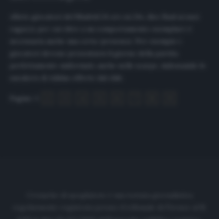
«Siete giocatori del Madrid 24 ore su 24», dice Raul ai suoi
ragazzi, per cui oltre a un comportamento esemplare è
necessaria anche una certa ‘presenza’. Per esempio i
giocatori devono presentarsi il giorno della partita
perfettamente uniformati, anche nelle scarpe, indossando le
sneakers di Adidas offerte dal club.
Pagine:
1
2
3
4
5
6
7
8
9
Cronache di spogliatoio è una testata giornalistica
regolarmente registrata presso il tribunale di Firenze al N.