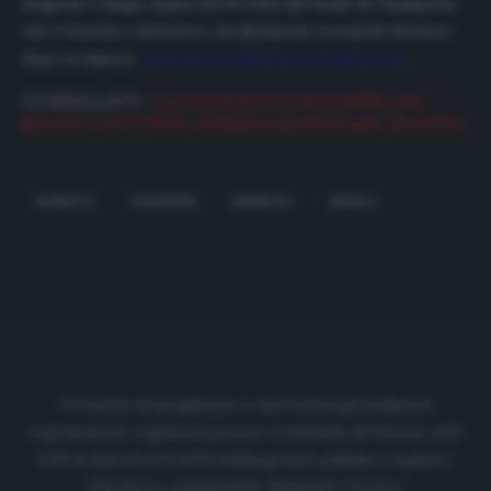
stagione è lunga, manca un’eternità alla finale di Champions
che è il nostro obiettivo», ha dichiarato Leonardo Bonucci
dopo il rinnovo
ai microfoni della società bianconera
.
CONSIGLIATI –
La storia di Ciro Immobile, dal
provino con il Milan all’abbonamento per Sorrento
BONUCCI
JUVENTUS
RINNOVO
SERIE A
Cronache di spogliatoio è una testata giornalistica
regolarmente registrata presso il tribunale di Firenze al N.
6119 in data 01/07/2020 dell'apposito pubblico registro.
Direttore responsabile: Emanuele Corazzi