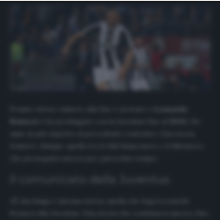
website only. You can change your preferences or
withdraw your consent at any time by returning to this
site and clicking the
privacy policy
button at the bottom
of the webpage.
Il tanto atteso rinnovo alla fine è arrivato e
Leonardo
Bonucci
è ha prolungato con la Juventus fino al
2024
. Un
anno in più rispetto al precedente contratto. Una storia
d’amore, dunque, quella tra il club bianconero e il difensore,
che proseguirà ancora per parecchio tempo.
Il comunicato della Juventus
«È una lunga e intensa storia, quella che lega Leonardo
Bonucci alla Juventus. Una storia che continuerà ancora, fino