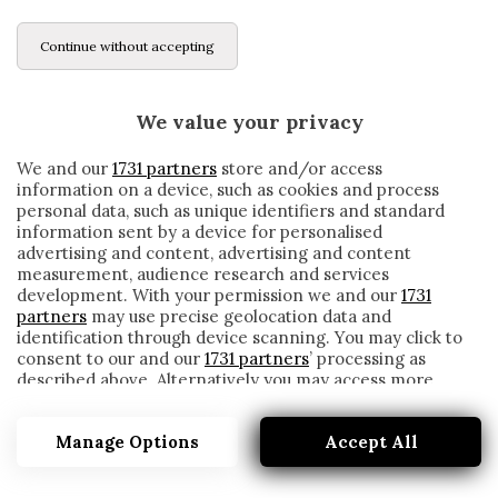
Continue without accepting
We value your privacy
We and our
1731 partners
store and/or access
information on a device, such as cookies and process
personal data, such as unique identifiers and standard
information sent by a device for personalised
advertising and content, advertising and content
measurement, audience research and services
development. With your permission we and our
1731
partners
may use precise geolocation data and
identification through device scanning. You may click to
consent to our and our
1731 partners
’ processing as
described above. Alternatively you may access more
JUVENTUS, ARRIVA IL RINNOVO DI
detailed information and change your preferences
BONUCCI: I DETTAGLI
before consenting or to refuse consenting. Please note
Manage Options
Accept All
that some processing of your personal data may not
written by
Redazione Cronache
require your consent, but you have a right to object to
19 Novembre 2019
such processing. Your preferences will apply to this