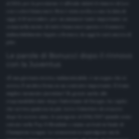
al 2024, per la precisione: è ufficiale infatti il rinnovo di Leo
con i colori bianconeri. Non è stata scelta a caso la data di
oggi, il 19 novembre, per un annuncio tanto importante: se
ormai nella mente di tutti i bianconeri questo è il numero
indissolubilmente legato a Bonucci, da oggi lo sarà ancora di
più».
Le parole di Bonucci dopo il rinnovo
con la Juventus
«È una giornata storica, indimenticabile, è un sogno che si
avvera. È un’altra firma su un contratto importante. È il mio
miglior momento juventino? Sì, grazie anche alle
responsabilità date dopo l’infortunio di Giorgio, ho capito
che serviva qualcosa in più. Avevo l’obiettivo di crescere
dopo lo scorso anno, lo paragono al 2016/2017 quando sono
entrato nella Top 11 Mondiale e siamo arrivati in finale di
Champions League. Le sensazioni si equivalgono ma la