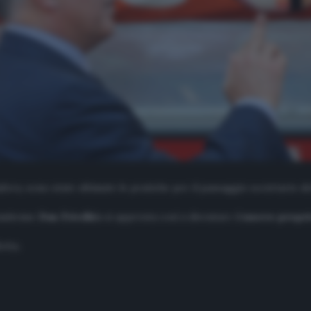
iafora, sono state ultimate le pratiche per il passaggio societario d
tunitense
Dan Friedki
n si appresta così a diventare il
nuovo propri
otta.