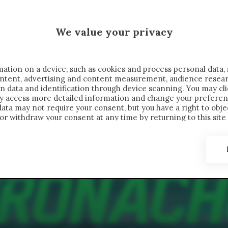
 SAELEMAEKERS X CRONACHE
We value your privacy
FONDIMENTI
REPORTAGE
SALVATO NELLE NOTE
C
ation on a device, such as cookies and process personal data, 
content, advertising and content measurement, audience resea
n data and identification through device scanning. You may cl
ay access more detailed information and change your preferen
ta may not require your consent, but you have a right to objec
or withdraw your consent at any time by returning to this site