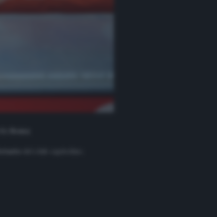
ella
Roma
.
etario
del club capitolino.