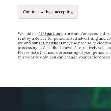
LE LETTERE
DUBBI INTERIORI | ALEXIS
Continue without accepting
HOMEPAGE
CHI SIAMO
LETTERE
APPRO
We and our
1731 partners
store and/or access inform
sent by a device for personalised advertising and 
we and our
1731 partners
may use precise geolocatio
processing as described above. Alternatively you m
Please note that some processing of your personal da
this website only. You can change your preferences 
of the webpage.