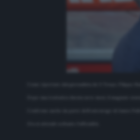
Come riportato dal giornalista de
Il Tempo
, Filippo B
Dopo una trattativa durata nove mesi, il magnate sta
Conferme anche da parte dell’entourage di James Pall
Ora si attende soltanto l’ufficialità.