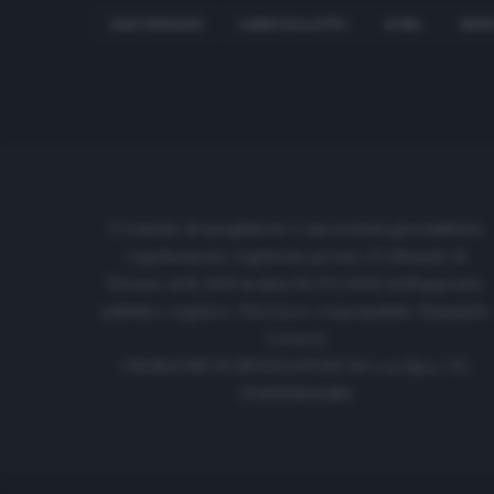
DAN FRIEDKIN
JAMES PALLOTTA
ROMA
SERI
Cronache di spogliatoio è una testata giornalistica
regolarmente registrata presso il tribunale di
Firenze al N. 6119 in data 01/07/2020 dell'apposito
pubblico registro. Direttore responsabile: Emanuele
Corazzi
CRONACHE DI SPOGLIATOIO Srl con SpA/ P.I.
IT06933610484