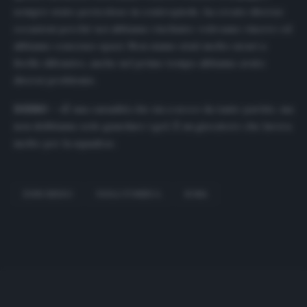
sempre stato pericoloso in contropiede, ha creato diverse
occasioni perché noi abbiamo rischiato: volevamo vincere ed
abbiamo concesso spazi. Non siamo stati molto sicuri a
livello difensivo, anche nel primo tempo abbiamo avuto
diversi problemi».
DZEKO
– «È una casualità che sia a secco da tante partite, ma
non dobbiamo solo guardare i gol. È un giocatore che lavora
molto per la squadra».
EDIN DZEKO
PAULO FONSECA
ROMA