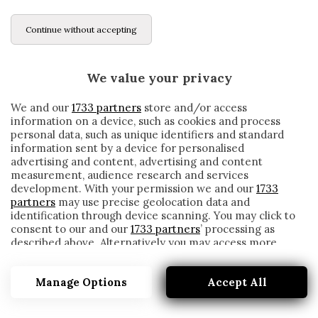
Continue without accepting
We value your privacy
We and our
1733 partners
store and/or access
information on a device, such as cookies and process
personal data, such as unique identifiers and standard
information sent by a device for personalised
advertising and content, advertising and content
measurement, audience research and services
development. With your permission we and our
1733
partners
may use precise geolocation data and
identification through device scanning. You may click to
consent to our and our
1733 partners
’ processing as
described above. Alternatively you may access more
ROMA, FONSECA COME CONTE: “LA
detailed information and change your preferences
SQUADRA È STANCA, NON SIAMO VELOCI E
before consenting or to refuse consenting. Please note
REATTIVI”
Manage Options
Accept All
that some processing of your personal data may not
require your consent, but you have a right to object to
written by
Cesare Ragionieri
such processing. Your preferences will apply to this
11 Novembre 2019