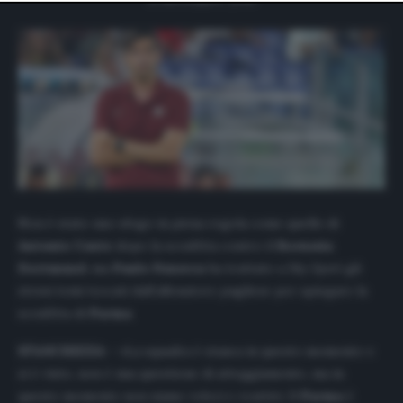
website only. You can change your preferences or
withdraw your consent at any time by returning to this
site and clicking the
privacy policy
button at the bottom
of the webpage.
Non è stato uno sfogo in piena regola come quello di
Antonio
Conte
dopo la sconfitta contro il
Borussia
Dortmund
, ma
Paulo
Fonseca
ha trattato a
Sky Sport
gli
stessi temi toccati dall’allenatore pugliese per spiegare la
sconfitta di
Parma
.
STANCHEZZA
– «La squadra è stanca in questo momento e
si è visto, non è una questione di atteggiamento, ma in
questo momento non siamo veloci e reattivi. Il
Parma
è