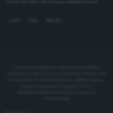
Gazzetta dello Sport.
I discorsi sono rimandati all’estate.
LOVREN
ROMA
SMALLING
Cronache di spogliatoio è una testata giornalistica
regolarmente registrata presso il tribunale di Firenze al N.
6119 in data 01/07/2020 dell'apposito pubblico registro.
Direttore responsabile: Emanuele Corazzi
CRONACHE DI SPOGLIATOIO Srl con SpA/ P.I.
IT06933610484
Privacy Policy