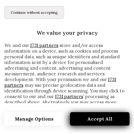
Continue without accepting
We value your privacy
We and our
1731 partners
store and/or access
information on a device, such as cookies and process
personal data, such as unique identifiers and standard
information sent by a device for personalised
advertising and content, advertising and content
measurement, audience research and services
development. With your permission we and our
1731
partners
may use precise geolocation data and
identification through device scanning. You may click to
consent to our and our
1731 partners
’ processing as
described above. Alternatively you may access more
ROMA, L’ALTERNATIVA A SMALLING È UN
detailed information and change your preferences
DIFENSORE DEL LIVERPOOL
before consenting or to refuse consenting. Please note
Manage Options
Accept All
that some processing of your personal data may not
written by
Redazione Cronache
require your consent, but you have a right to object to
2 Aprile 2020
such processing. Your preferences will apply to this