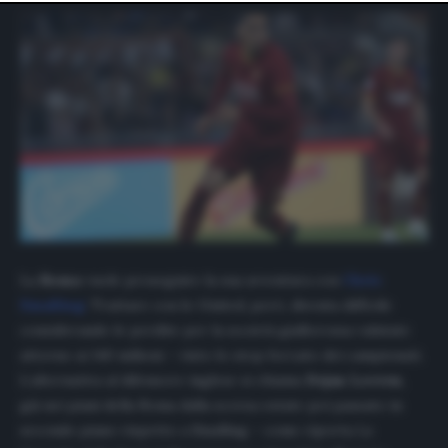
website only. You can change your preferences or
withdraw your consent at any time by returning to this
site and clicking the
privacy policy
button at the bottom
of the webpage.
La
Roma
vuole proseguire la sua avventura con
Chris
Smalling
. Trattare con lo United, però, diventa difficile
considerando le perdite per la società giallorossa valutate
attorno ai 140 milioni – visto lo stop forzato dei campionati.
L’alternativa al difensore inglese si chiama
Dejan Lovren
,
già nei piani della Roma dalla scorsa estate poi passato in
secondo piano rispetto a Smalling – come riporta
La