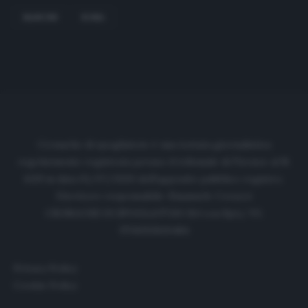
MANCINI
ROMA
Cronache di spogliatoio è una testata giornalistica
regolarmente registrata presso il tribunale di Firenze al N.
6119 in data 01/07/2020 dell'apposito pubblico registro.
Direttore responsabile: Emanuele Corazzi
CRONACHE DI SPOGLIATOIO Srl con SpA/ P.I.
IT06933610484
Privacy Policy
Cookie Policy