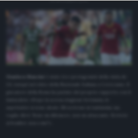
website only. You can change your preferences or
withdraw your consent at any time by returning to this
site and clicking the
privacy policy
button at the bottom
of the webpage.
Gianluca Mancini
è stato tra i protagonisti della visita de
Gli Autogol
nel ritiro della Nazionale Italiana a Coverciano. Il
giocatore della Roma ha parlato del proprio rapporto con il
fantacalcio: «Dopo la scorsa stagione fortunata, le
aspettative si sono alzate. Mi scrivono in tantissimi, ma
voglio dirvi: ‘Sono un difensore, non un attaccante. Scrivete
ai bomber, non a me!’».