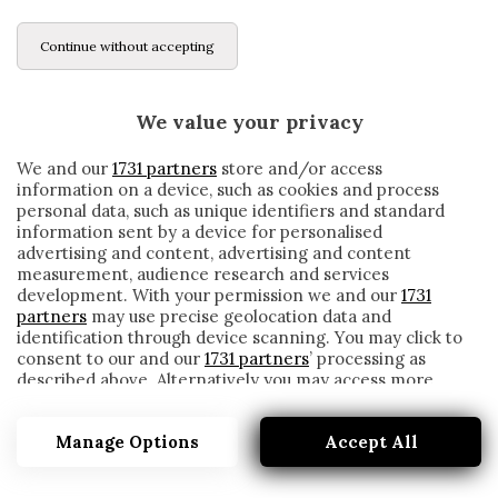
Continue without accepting
We value your privacy
We and our
1731 partners
store and/or access
information on a device, such as cookies and process
personal data, such as unique identifiers and standard
information sent by a device for personalised
advertising and content, advertising and content
measurement, audience research and services
development. With your permission we and our
1731
partners
may use precise geolocation data and
identification through device scanning. You may click to
consent to our and our
1731 partners
’ processing as
described above. Alternatively you may access more
ROMA, MANCINI AI FANTALLENATORI:
detailed information and change your preferences
«NON DOVETE SCRIVERMI, FACCIO IL
before consenting or to refuse consenting. Please note
DIFENSORE!»
Manage Options
Accept All
that some processing of your personal data may not
require your consent, but you have a right to object to
written by
Redazione Cronache
such processing. Your preferences will apply to this
18 Novembre 2019