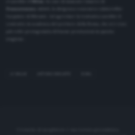
ci sarebbe il
Milan
. In caso di mancato rinnovo di
Donnarumma
, infatti, la dirigenza rossonera valuterebbe
l’acquisto di Mirante. Ad agevolare la trattativa sarebbe il
contratto in scadenza del portiere della Roma, che si è reso
più volte protagonista di buone prestazioni in questa
stagione.
AC MILAN
ANTONIO MIRANTE
ROMA
Cronache di spogliatoio è una testata giornalistica