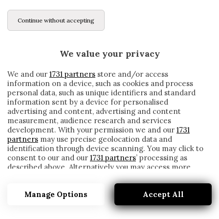
Continue without accepting
We value your privacy
We and our
1731 partners
store and/or access
information on a device, such as cookies and process
personal data, such as unique identifiers and standard
information sent by a device for personalised
advertising and content, advertising and content
measurement, audience research and services
development. With your permission we and our
1731
partners
may use precise geolocation data and
identification through device scanning. You may click to
consent to our and our
1731 partners
’ processing as
described above. Alternatively you may access more
ROMA, MIRANTE NELLA LISTA DELLE
detailed information and change your preferences
PARTENZE: IL MILAN SI INTERESSA AL
before consenting or to refuse consenting. Please note
PORTIERE
Manage Options
Accept All
that some processing of your personal data may not
require your consent, but you have a right to object to
written by
Redazione Cronache
such processing. Your preferences will apply to this
11 Aprile 2021