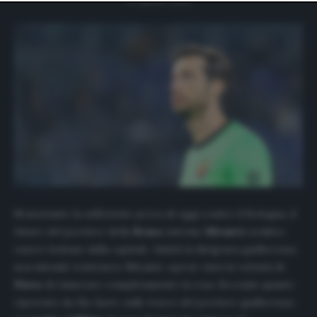
website only. You can change your preferences or
withdraw your consent at any time by returning to this
site and clicking the
privacy policy
button at the bottom
of the webpage.
Nonostante la sufficiente prova di oggi contro il Bologna, il
futuro del portiere della
Roma
Antonio
Mirante
sembra
essere lontano dalla capitale. Infatti la dirigenza giallorossa
non intende trattenere Mirante, specie vista la volontà di
Pinto
di rinnovare completamente la rosa. Secondo quanto
riportato da
Sky Sport,
sulle tracce del portiere giallorosso