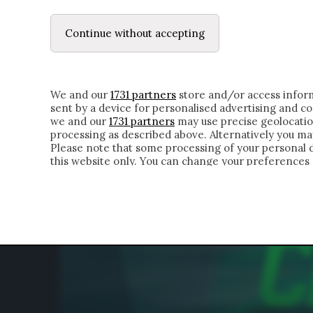
LE LETTERE
DUBBI INTERIORI | ALEXIS
Continue without accepting
HOMEPAGE
CHI SIAMO
LETTERE
APPRO
We and our
1731 partners
store and/or access inform
sent by a device for personalised advertising and 
we and our
1731 partners
may use precise geolocatio
processing as described above. Alternatively you m
Please note that some processing of your personal da
this website only. You can change your preferences 
of the webpage.