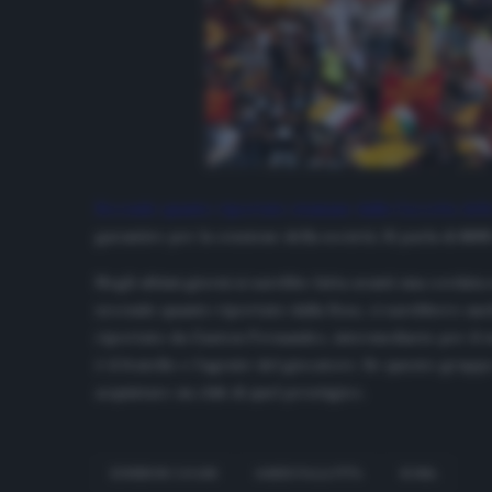
Secondo quanto riportato stamane dalla
Gazzetta dell
garantire per la cessione della società. Si parla di
600
Negli ultimi giorni si sarebbe fatta avanti una cordat
secondo quanto riportato dalla
Rosa
, ci sarebbero an
riportato da Gaston Fernandez, intermediario per il
m
è il fratello e l’agente del giocatore. Se questo grup
acquistare un club di quel prestigio».
EDINSON CAVANI
JAMES PALLOTTA
ROMA