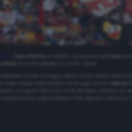
o Sport
,
James Pallotta
, presidente e proprietario della
Roma
, av
 milioni
, di cui 300 andrebbero a coprire i debiti.
a sudafricana con base in Uruguay. Questo perché il paese latino è u
che degli
uruguagi
nella trattativa, con un sogno: portare
Edinson C
atador
. «C’è questa offerta per Cavani. Mi hanno contattato per i
po acquista la Roma, vogliono Edinson. Tutto dipenderà dal fatto se 