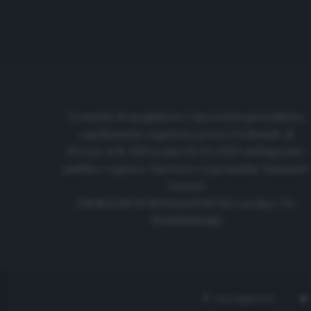
Cronache di spogliatoio è una testata giornalistica
regolarmente registrata presso il tribunale di
Firenze al N. 6119 in data 01/07/2020 dell'apposito
pubblico registro. Direttore responsabile: Emanuele
Corazzi
CRONACHE DI SPOGLIATOIO Srl con SpA/ P.I.
IT06933610484
FACEBOOK