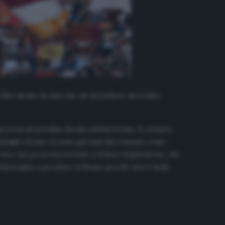
rebbe deciso la cifra che un investitore dovrebbe
na sorta di paradiso fiscale sudamericano. E, sempre
avani
a Roma. Ci sono già stati dei contatti, come
nviare una proposta formale a Walter Guglielmone, che
riusciranno a prendere la Roma, perché non è facile