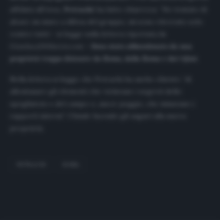
affidata all’
Ansa
,
Petrachi
ha fatto chiarezza: “Ho tentato di
alzare un muro a difesa del gruppo, mi sono ritrovato solo
contro tutti – si legge sulla lettera riportata da
GianlucaDiMarzio.com
–
Sono stato abbandonato da una
proprietà troppo distante da Roma, dalla Roma e dai tifosi.
Nella lettera si legge che Petrachi ha anche chiesto “di
allontanare gli elementi che violavano i segreti dello
spogliatoio e del campo o, ancor peggio, che minavano i
rapporti interni”. Chiude facendo gli auguri alla nuova
proprietà.
PETRACHI
ROMA