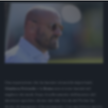
website only. You can change your preferences or
withdraw your consent at any time by returning to this
site and clicking the
privacy policy
button at the bottom
of the webpage.
Una separazione che ha lasciato strascichi importanti.
Gianluca Petrachi
e la
Roma
non si sono lasciati nel
migliore dei modi. Dopo il sollevamento dell’incarico del
direttore sportivo, deciso dal club, l’ex ds del Torino ha
deciso di impugnare il licenziamento. Con una lettera aperta