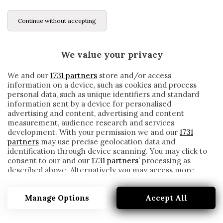
Continue without accepting
We value your privacy
We and our
1731 partners
store and/or access
information on a device, such as cookies and process
personal data, such as unique identifiers and standard
information sent by a device for personalised
advertising and content, advertising and content
measurement, audience research and services
development. With your permission we and our
1731
partners
may use precise geolocation data and
identification through device scanning. You may click to
consent to our and our
1731 partners
’ processing as
described above. Alternatively you may access more
ROMA, PETRACHI SI RACCONTA CON UNA
detailed information and change your preferences
LETTERA: «ECCO COSA NON È ANDATO»
before consenting or to refuse consenting. Please note
Manage Options
Accept All
that some processing of your personal data may not
written by
Redazione Cronache
require your consent, but you have a right to object to
5 Settembre 2020
such processing. Your preferences will apply to this