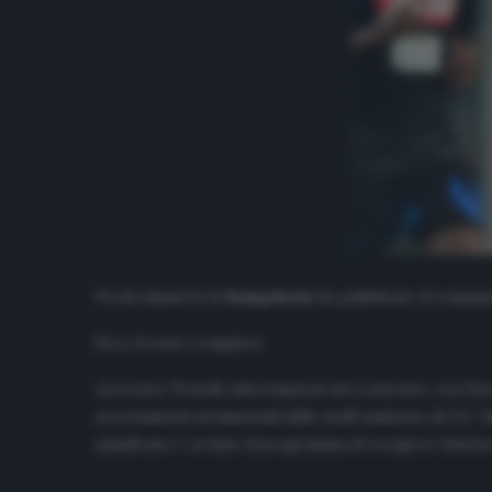
Pochi minuti fa la
Sampdoria
ha pubblicato il comunica
Ecco il testo completo.
«Lorenzo Tonelli, infortunatosi nel contrasto con Ga
accertamenti strumentali dallo staff sanitario di U.C.
pianificato e avviato il programma di recupero fisiote