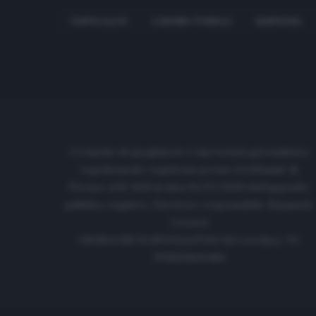
FANTACALCIO
LORENZO TONELLI
SAMPDORIA
Cronache di spogliatoio è una testata giornalistica
regolarmente registrata presso il tribunale di
Firenze al N. 6119 in data 01/07/2020 dell'apposito
pubblico registro. Direttore responsabile: Emanuele
Corazzi
CRONACHE DI SPOGLIATOIO Srl con SpA/ P.I.
IT06933610484