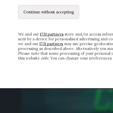
LE LETTERE
DUBBI INTERIORI | ALEXIS
Continue without accepting
HOMEPAGE
CHI SIAMO
LETTERE
APPRO
We and our
1731 partners
store and/or access inform
sent by a device for personalised advertising and 
we and our
1731 partners
may use precise geolocatio
processing as described above. Alternatively you m
Please note that some processing of your personal da
this website only. You can change your preferences 
of the webpage.