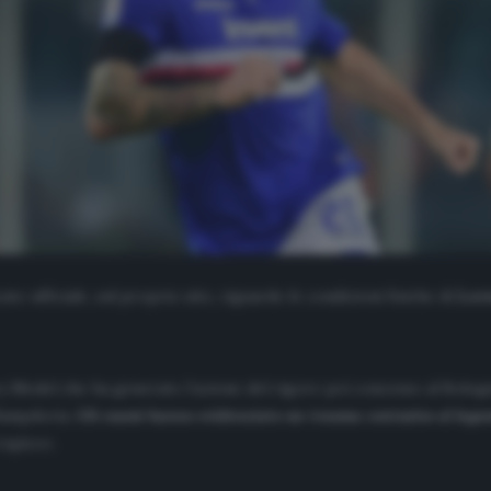
to ufficiale, sul proprio sito, riguardo le condizioni fisiche di
Lor
ry Medel che ha generato l’azione del rigore poi concesso al Bolo
 Sampdoria.
Gli esami hanno evidenziato un trauma contusivo al legam
rapico».