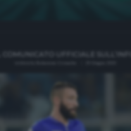
L COMUNICATO UFFICIALE SULL’INF
written by
Redazione Cronache
29 Giugno 2020