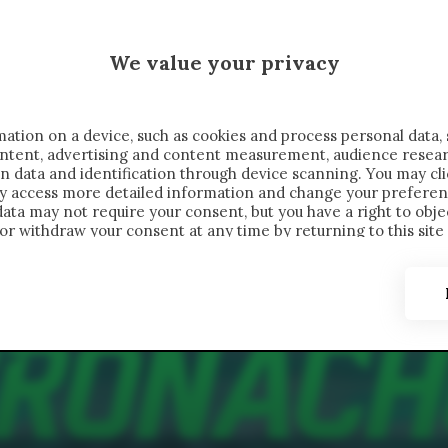
 SAELEMAEKERS X CRONACHE
We value your privacy
FONDIMENTI
REPORTAGE
SALVATO NELLE NOTE
C
ation on a device, such as cookies and process personal data, 
content, advertising and content measurement, audience resea
n data and identification through device scanning. You may cl
ay access more detailed information and change your preferen
ta may not require your consent, but you have a right to objec
or withdraw your consent at any time by returning to this site