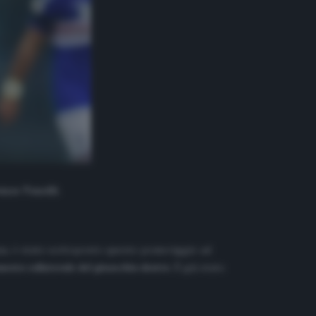
enzo
Tonelli
.
gna, è stato sottoposto questo pomeriggio ad
ento collaterale del ginocchio destro
. È già stato