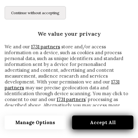
Continue without accepting
We value your privacy
We and our
1731 partners
store and/or access
information on a device, such as cookies and process
personal data, such as unique identifiers and standard
information sent by a device for personalised
advertising and content, advertising and content
measurement, audience research and services
development. With your permission we and our
1731
partners
may use precise geolocation data and
identification through device scanning. You may click to
consent to our and our
1731 partners
’ processing as
described above. Alternatively you may access more
SAMPDORIA, IN DIFESA SI PUNTA TONELLI
detailed information and change your preferences
DAL NAPOLI
before consenting or to refuse consenting. Please note
Manage Options
Accept All
that some processing of your personal data may not
written by
Redazione Cronache
require your consent, but you have a right to object to
22 Gennaio 2020
such processing. Your preferences will apply to this