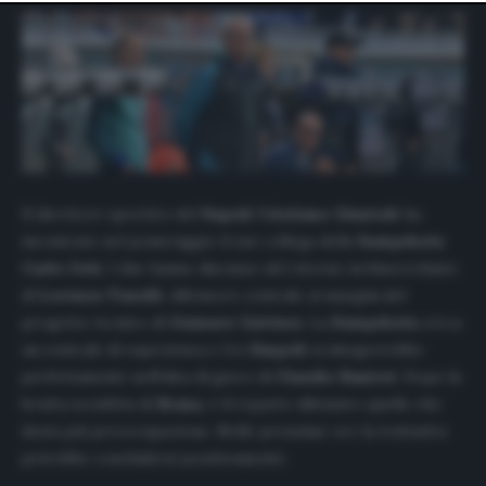
website only. You can change your preferences or
withdraw your consent at any time by returning to this
site and clicking the
privacy policy
button at the bottom
of the webpage.
Il direttore sportivo del
Napoli
Cristiano Giuntoli
ha
incontrato nel pomeriggio il suo collega della
Sampdoria
Carlo Osti
. I due hanno discusso del ritorno in blucerchiato
di
Lorenzo Tonelli
, difensore centrale ai margini del
progetto tecnico di
Gennaro Gattuso
. La
Sampdoria
cerca
un centrale di esperienza e l’ex
Empoli
si integrerebbe
perfettamente nell’idea di gioco di
Claudio Ranieri
. Dopo la
brutta sconfitta di
Roma
, è il reparto difensivo quello che
desta più preoccupazione. Nelle prossime ore la trattativa
potrebbe concludersi positivamente.