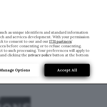
such as unique identifiers and standard information
rch and services development. With your permission
ick to consent to our and our
1731 partners
’
ces before consenting or to refuse consenting.
t to such processing. Your preferences will apply to
 and clicking the
privacy policy
button at the bottom
Manage Options
Accept All