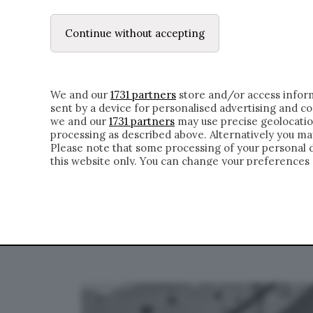
Continue without accepting
We and our
1731 partners
store and/or access inform
sent by a device for personalised advertising and 
we and our
1731 partners
may use precise geolocatio
processing as described above. Alternatively you m
Please note that some processing of your personal da
this website only. You can change your preferences 
of the webpage.
Sono us