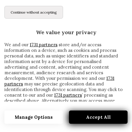
Continue without accepting
We value your privacy
We and our
1731 partners
store and/or access
information on a device, such as cookies and process
personal data, such as unique identifiers and standard
information sent by a device for personalised
advertising and content, advertising and content
measurement, audience research and services
development. With your permission we and our
1731
partners
may use precise geolocation data and
identification through device scanning. You may click to
consent to our and our
1731 partners
’ processing as
described above. Alternatively you may access more
SPEZIA, ITALIANO: «VOGLIO LA SQUADRA
detailed information and change your preferences
VISTA CONTRO IL MILAN»
before consenting or to refuse consenting. Please note
Manage Options
Accept All
that some processing of your personal data may not
written by
Redazione Cronache
require your consent, but you have a right to object to
6 Marzo 2021
such processing. Your preferences will apply to this