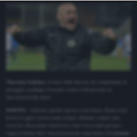
website only. You can change your preferences or
withdraw your consent at any time by returning to this
site and clicking the
privacy policy
button at the bottom
of the webpage.
Vincenzo Italiano
, tecnico dello Spezia, ha commentato il
pareggio casalingo ottenuto contro il Benevento ai
microfoni di
Sky Sport
:
PARTITA – «
Queste partite spesso si perdono. Siamo stati
bravi a reagire nel secondo tempo, abbiamo colpito due
traverse. Non siamo stati bravi a fare il secondo gol ma i
ragazzi hanno fatto una prestazione superlativa.
Ci teniamo