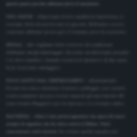
questo punto perché abbiamo fatto il massimo».
GOL GAICH – «
Sapevamo la loro qualità in ripartenza, ci
eravamo detti di non forzare le giocate. Nell’unico errore
concesso abbiamo preso gol. Ci teniamo però la reazione».
NZOLA – «
Se vogliamo farlo crescere di condizione
dobbiamo dargli minutaggio. Ha avuto un infortunio pesante
e lo deve smaltire. Quando tornerà il calciatore di due mesi
fa ne trarremo vantaggio».
POCO AIUTO DAL CENTROCAMPO – «
Esattamente.
Pronti via volevo sfruttare il nostro palleggio con i nostri
centrocampisti, ma poi ci sono mancati gli inserimenti. Mi
sono tenuto Maggiore per la ripresa e ci è tornato utile».
SALVEZZA
– «
Non è una preoccupazione ma spero di avere
sempre la squadra che ho visto contro il Milan. Tutti
concentrati, tutti attenti.
Ho rivisto quella squadra nel