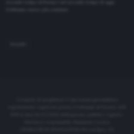
secondo tempo di Parma e nel secondo tempo di oggi.
Dobbiamo essere più continui».
ITALIANO
Cronache di spogliatoio è una testata giornalistica
regolarmente registrata presso il tribunale di Firenze al N.
6119 in data 01/07/2020 dell'apposito pubblico registro.
Direttore responsabile: Emanuele Corazzi
CRONACHE DI SPOGLIATOIO Srl con SpA/ P.I.