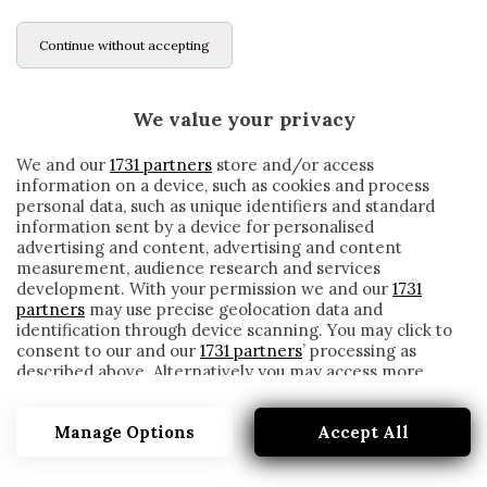
Continue without accepting
We value your privacy
We and our
1731 partners
store and/or access
information on a device, such as cookies and process
personal data, such as unique identifiers and standard
information sent by a device for personalised
advertising and content, advertising and content
measurement, audience research and services
development. With your permission we and our
1731
partners
may use precise geolocation data and
identification through device scanning. You may click to
consent to our and our
1731 partners
’ processing as
described above. Alternatively you may access more
STANOTTE FILIPE LUÍS PUÒ VINCERE IL 5°
detailed information and change your preferences
TITOLO. E SÌ, ALLENA SOLO DA 15 MESI
before consenting or to refuse consenting. Please note
Manage Options
Accept All
that some processing of your personal data may not
written by
Alessandro Lunari
require your consent, but you have a right to object to
3 Dicembre 2025
such processing. Your preferences will apply to this