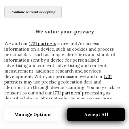
Continue without accepting
We value your privacy
We and our
1731 partners
store and/or access
information on a device, such as cookies and process
personal data, such as unique identifiers and standard
information sent by a device for personalised
advertising and content, advertising and content
measurement, audience research and services
development. With your permission we and our
1731
partners
may use precise geolocation data and
identification through device scanning. You may click to
consent to our and our
1731 partners
’ processing as
described above. Alternatively you may access more
STEFANO PIOLI HA RACCONTATO COM’È
detailed information and change your preferences
STATO GUARDARE IL SUO MILAN IN
before consenting or to refuse consenting. Please note
TELEVISIONE
Manage Options
Accept All
that some processing of your personal data may not
require your consent, but you have a right to object to
written by
Redazione Cronache
such processing. Your preferences will apply to this
2 Dicembre 2020