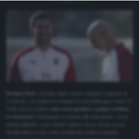
website only. You can change your preferences or
withdraw your consent at any time by returning to this
site and clicking the
privacy policy
button at the bottom
of the webpage.
Stefano Pioli
è tornato dopo essere risultato negativo al
Covid-19, e in conferenza stampa in vista della gara contro il
Celtic ha raccontato
com’è stato guardare e guidare il Milan
in televisione
: «Guardando le partite alla televisione, con la
partita dall’alto come visuale, capisco un po’ di più chi sta
davanti alla tv e che critica facilmente. Dalla tv qualche