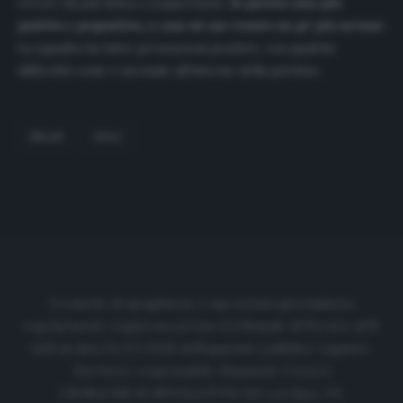
errore fai più fatica a sopportarlo.
In partita sono più
positivo e propositivo, a casa mi son trovato un po’ più nervoso
.
La squadra ha fatto prestazioni positive, con qualche
difficoltà come è normale all’interno della partita».
MILAN
PIOLI
Cronache di spogliatoio è una testata giornalistica
regolarmente registrata presso il tribunale di Firenze al N.
6119 in data 01/07/2020 dell'apposito pubblico registro.
Direttore responsabile: Emanuele Corazzi
CRONACHE DI SPOGLIATOIO Srl con SpA/ P.I.