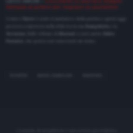
LEGGI ANCHE –
Coccodrilli vs barriere doppie:
fantasia al potere per segnare su punizione
Contro l’
Inter
è stato il mattatore della partita e quest’oggi
proverà a ripetersi nella sfida tra la sua
Sampdoria
e la
Juventus
. Sulle tribune di
Marassi
ci sarà anche
Fabio
Paratici
, che potrà così osservarlo da vicino.
JUVENTUS
MIKKEL DAMSGAARD
SAMPDORIA
Cronache di spogliatoio è una testata giornalistica