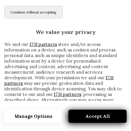
Continue without accepting
We value your privacy
We and our
1731 partners
store and/or access
information on a device, such as cookies and process
personal data, such as unique identifiers and standard
information sent by a device for personalised
advertising and content, advertising and content
measurement, audience research and services
development. With your permission we and our
1731
partners
may use precise geolocation data and
identification through device scanning. You may click to
consent to our and our
1731 partners
’ processing as
described above. Alternatively you may access more
SUGGESTIONE DAMSGAARD PER LA
detailed information and change your preferences
JUVENTUS: GLI OCCHI DI PARATICI SUL
before consenting or to refuse consenting. Please note
TALENTO DELLA SAMPDORIA
Manage Options
Accept All
that some processing of your personal data may not
require your consent, but you have a right to object to
written by
Redazione Cronache
such processing. Your preferences will apply to this
30 Gennaio 2021