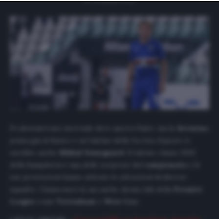
website only. You can change your preferences or
withdraw your consent at any time by returning to this
site and clicking the
privacy policy
button at the bottom
of the webpage.
Il calciomercato invernale deve ancora finire, ma la
Juventus
pensa già al futuro e nel mirino della
Vecchia Signora
ci
sarebbe anche
Mikkal
Damsgaard
. Il talento classe 2001
della Sampdoria è una delle sorprese del
campionato
e le
sue prestazioni hanno attirato le attenzioni di diverse
squadre. I bianconeri sì, ma anche alcuni club della
Premier
League
come
Tottenham
e
West
Ham.