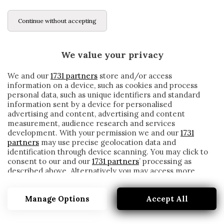
Continue without accepting
We value your privacy
We and our
1731 partners
store and/or access
information on a device, such as cookies and process
personal data, such as unique identifiers and standard
information sent by a device for personalised
advertising and content, advertising and content
measurement, audience research and services
development. With your permission we and our
1731
partners
may use precise geolocation data and
identification through device scanning. You may click to
consent to our and our
1731 partners
’ processing as
described above. Alternatively you may access more
ACHRAF HAKIMI
detailed information and change your preferences
before consenting or to refuse consenting. Please note
Manage Options
Accept All
that some processing of your personal data may not
require your consent, but you have a right to object to
such processing. Your preferences will apply to this